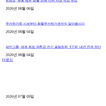
트럼프, 중동 해운·화물 피해 이란 자금 직접 투입
2026년 08월 06일
주선허가증 시세부터 화물주선허가권까지 알아봅시다
2026년 08월 04일
새안그룹, 세계 최초 30톤급 전기 굴절트럭 ‘ET30’ 내년 전격 양산
2026년 08월 04일
더로드
■디젤트럭■ 허가.진행
파주시 1.2톤 카고트럭 용달넘버 구매 완료! 접수까지 신속하게 진행
2026년 07월 09일