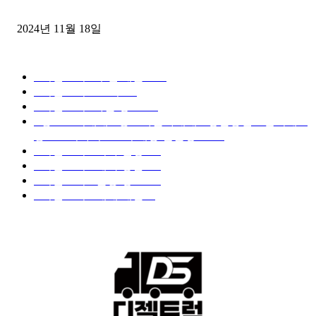
윙바디 3.5톤트럭+화물개별넘버 동시계약손님, 지입정리 인터뷰
2024년 11월 18일
디젤트럭 카테고리
■디젤트럭■ 추천.매물
1168
■디젤트럭스토리
428
■디젤트럭■화물.정보
188
■중고트럭매매 ■중고화물차매매 ■영업용번호판시세 ■
중고트럭가격 ■소식 제공 알뜰정보
149
■디젤트럭■ 허가.진행
128
■디젤트럭■ 계약.상담
126
■디젤트럭■ 운송.정보
121
■디젤트럭■ 매매.매입
69