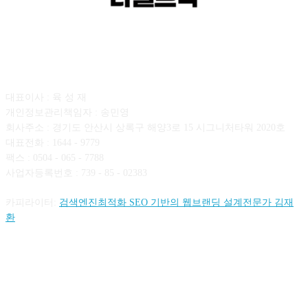
회사소개
대표이사 : 육 성 재
개인정보관리책임자 : 송민영
회사주소 : 경기도 안산시 상록구 해양3로 15 시그니처타워 2020호
대표전화 : 1644 - 9779
팩스 : 0504 - 065 - 7788
사업자등록번호 : 739 - 85 - 02383
카피라이터:
검색엔진최적화 SEO 기반의 웹브랜딩 설계전문가 김재
환
FOLLOW US