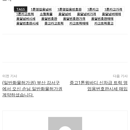
TAGS
1톤영업용넘버
1톤영업용번호판
1톤카고
1톤카고가격
1톤카고트럭
소형화물
용달넘버
용달넘버가격
용달넘버매매
용달넘버시세
용달번호판
용달번호판가격
용달번호판매매
용달번호판시세
중고카고트럭
카고트럭매매
카고트럭중고
이전 기사
다음 기사
(일반화물허가권) 부산 강서구
중고1톤윙바디 신차급 트럭 영
에서 오신 손님 일반화물허가권
업용번호판시세 매입
계약하셨습니다.