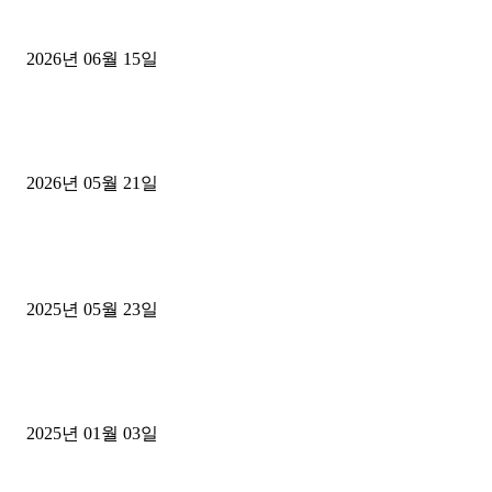
용인 고객님 1.2톤 냉동탑차 영업용번호판 계약 완료
2026년 06월 15일
[김해트럭매매] 3.5톤 윙바디에 개별화물넘버 달고 월 고정 지입료 
후기
2026년 05월 21일
■트럭기사■ 인생.극장
중고트럭매매 유튜브로 실버버튼? 디젤트럭이 해냈습니다 (감동 실화
2025년 05월 23일
1톤운송업 콜바리 4년동안 하시다가 1톤화물차+영업용넘버가격비교
젤트럭으로 정리!
2025년 01월 03일