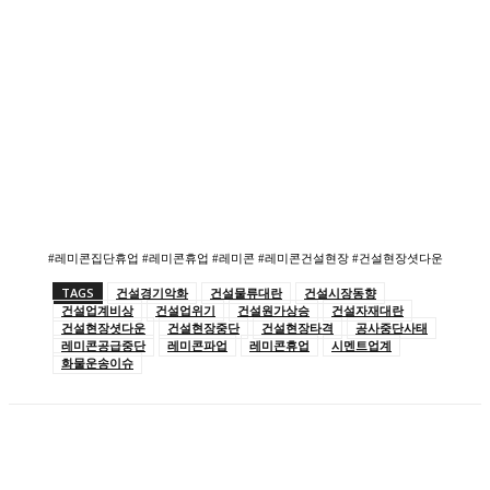
#레미콘집단휴업 #레미콘휴업 #레미콘 #레미콘건설현장 #건설현장셧다운
TAGS
건설경기악화
건설물류대란
건설시장동향
건설업계비상
건설업위기
건설원가상승
건설자재대란
건설현장셧다운
건설현장중단
건설현장타격
공사중단사태
레미콘공급중단
레미콘파업
레미콘휴업
시멘트업계
화물운송이슈