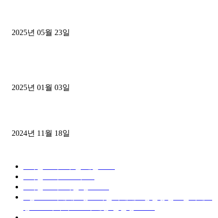
중고트럭매매 유튜브로 실버버튼? 디젤트럭이 해냈습니다 (감동 실화
2025년 05월 23일
1톤운송업 콜바리 4년동안 하시다가 1톤화물차+영업용넘버가격비교
젤트럭으로 정리!
2025년 01월 03일
윙바디 3.5톤트럭+화물개별넘버 동시계약손님, 지입정리 인터뷰
2024년 11월 18일
디젤트럭 카테고리
■디젤트럭■ 추천.매물
1168
■디젤트럭스토리
428
■디젤트럭■화물.정보
188
■중고트럭매매 ■중고화물차매매 ■영업용번호판시세 ■
중고트럭가격 ■소식 제공 알뜰정보
149
■디젤트럭■ 허가.진행
128