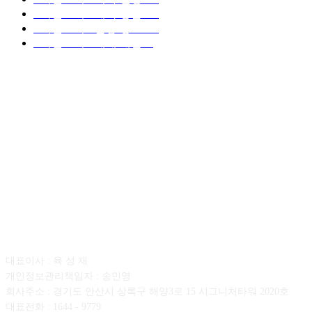
■디젤트럭■ 계약.상담
126
■디젤트럭■ 운송.정보
121
■디젤트럭■ 매매.매입
69
회사소개
대표이사 : 육 성 재
개인정보관리책임자 : 송민영
회사주소 : 경기도 안산시 상록구 해양3로 15 시그니처타워 2020호
대표전화 : 1644 - 9779