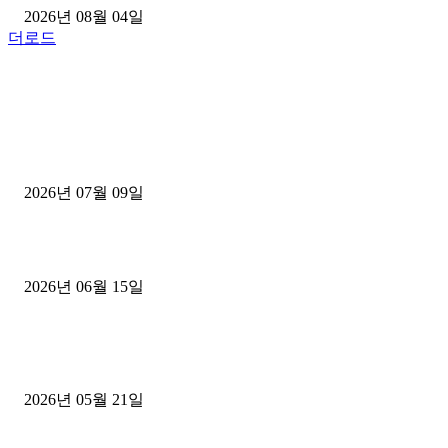
2026년 08월 04일
더로드
■디젤트럭■ 허가.진행
파주시 1.2톤 카고트럭 용달넘버 구매 완료! 접수까지 신속하게 진행
2026년 07월 09일
용인 고객님 1.2톤 냉동탑차 영업용번호판 계약 완료
2026년 06월 15일
[김해트럭매매] 3.5톤 윙바디에 개별화물넘버 달고 월 고정 지입료 
후기
2026년 05월 21일
■트럭기사■ 인생.극장