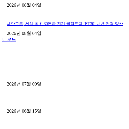
2026년 08월 04일
새안그룹, 세계 최초 30톤급 전기 굴절트럭 ‘ET30’ 내년 전격 양산
2026년 08월 04일
더로드
■디젤트럭■ 허가.진행
파주시 1.2톤 카고트럭 용달넘버 구매 완료! 접수까지 신속하게 진행
2026년 07월 09일
용인 고객님 1.2톤 냉동탑차 영업용번호판 계약 완료
2026년 06월 15일
[김해트럭매매] 3.5톤 윙바디에 개별화물넘버 달고 월 고정 지입료 