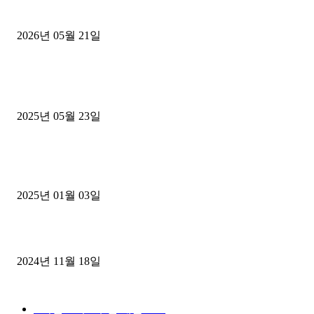
후기
2026년 05월 21일
■트럭기사■ 인생.극장
중고트럭매매 유튜브로 실버버튼? 디젤트럭이 해냈습니다 (감동 실화
2025년 05월 23일
1톤운송업 콜바리 4년동안 하시다가 1톤화물차+영업용넘버가격비교
젤트럭으로 정리!
2025년 01월 03일
윙바디 3.5톤트럭+화물개별넘버 동시계약손님, 지입정리 인터뷰
2024년 11월 18일
디젤트럭 카테고리
■디젤트럭■ 추천.매물
1168