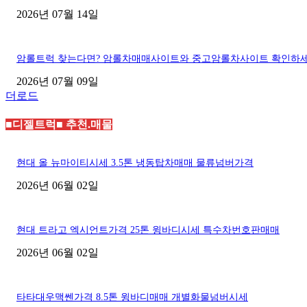
2026년 07월 14일
암롤트럭 찾는다면? 암롤차매매사이트와 중고암롤차사이트 확인하
2026년 07월 09일
더로드
■디젤트럭■ 추천.매물
현대 올 뉴마이티시세 3.5톤 냉동탑차매매 물류넘버가격
2026년 06월 02일
현대 트라고 엑시언트가격 25톤 윙바디시세 특수차번호판매매
2026년 06월 02일
타타대우맥쎈가격 8.5톤 윙바디매매 개별화물넘버시세