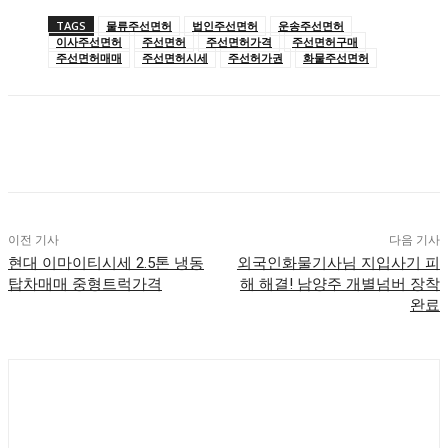
TAGS
물류주선면허
법인주선면허
운송주선면허
이사주선면허
주선면허
주선면허가격
주선면허구매
주선면허매매
주선면허시세
주선허가권
화물주선면허
이전 기사
다음 기사
현대 이마이티시세 2.5톤 냉동
외국인화물기사님 지입사기 피
탑차매매 중형트럭가격
해 해결! 남양주 개별넘버 장착
완료