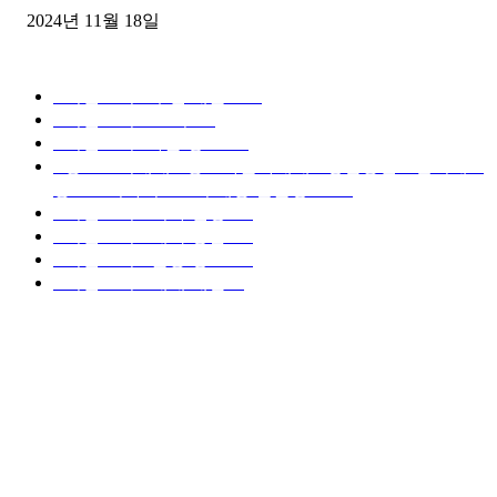
2024년 11월 18일
디젤트럭 카테고리
■디젤트럭■ 추천.매물
1168
■디젤트럭스토리
428
■디젤트럭■화물.정보
188
■중고트럭매매 ■중고화물차매매 ■영업용번호판시세 ■
중고트럭가격 ■소식 제공 알뜰정보
149
■디젤트럭■ 허가.진행
128
■디젤트럭■ 계약.상담
126
■디젤트럭■ 운송.정보
121
■디젤트럭■ 매매.매입
69