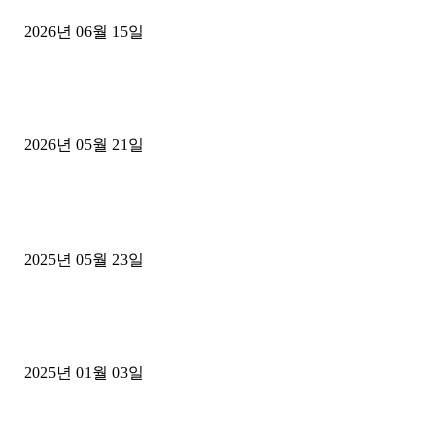
2026년 06월 15일
[김해트럭매매] 3.5톤 윙바디에 개별화물넘버 달고 월 고정 지입료 
후기
2026년 05월 21일
■트럭기사■ 인생.극장
중고트럭매매 유튜브로 실버버튼? 디젤트럭이 해냈습니다 (감동 실화
2025년 05월 23일
1톤운송업 콜바리 4년동안 하시다가 1톤화물차+영업용넘버가격비교
젤트럭으로 정리!
2025년 01월 03일
윙바디 3.5톤트럭+화물개별넘버 동시계약손님, 지입정리 인터뷰