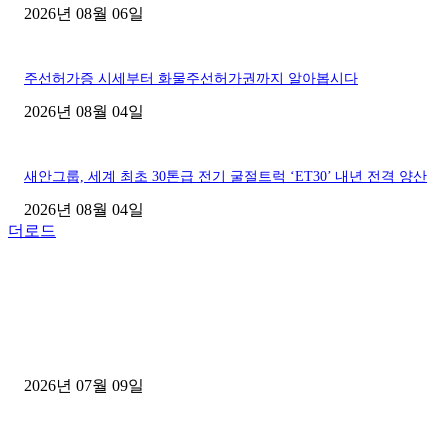
2026년 08월 06일
주선허가증 시세부터 화물주선허가권까지 알아봅시다
2026년 08월 04일
새안그룹, 세계 최초 30톤급 전기 굴절트럭 ‘ET30’ 내년 전격 양산
2026년 08월 04일
더로드
■디젤트럭■ 허가.진행
파주시 1.2톤 카고트럭 용달넘버 구매 완료! 접수까지 신속하게 진행
2026년 07월 09일
용인 고객님 1.2톤 냉동탑차 영업용번호판 계약 완료