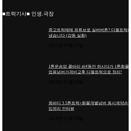
■트럭기사■ 인생.극장
중고트럭매매 유튜브로 실버버튼? 디젤트럭이
냈습니다 (감동 실화)
2025년 05월 23일
1톤운송업 콜바리 4년동안 하시다가 1톤화물
업용넘버가격비교후 디젤트럭으로 정리!
2025년 01월 03일
윙바디 3.5톤트럭+화물개별넘버 동시계약손님
입정리 인터뷰
2024년 11월 18일