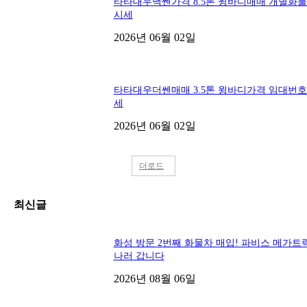
타타대우맥쎈가격 8.5톤 윙바디매매 개별화
시세
2026년 06월 02일
타타대우더쎈매매 3.5톤 윙바디가격 임대번
세
2026년 06월 02일
더로드
최신글
화성 방문 2번째 화물차 매입! 파비스 메가트
나러 갑니다
2026년 08월 06일