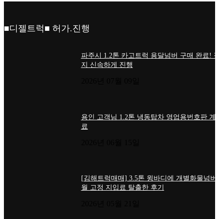
■디젤트럭■ 허가.진행
파주시 1.2톤 카고트럭 용달넘버 구매 완료! 
지 신속하게 진행
2026년 07월 09일
용인 고객님 1.2톤 냉동탑차 영업용번호판 계
료
2026년 06월 15일
[김해트럭매매] 3.5톤 윙바디에 개별화물넘버
월 고정 지입료 탈출한 후기
2026년 05월 21일