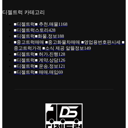
디젤트럭 카테고리
■디젤트럭■ 추천.매물
1168
■디젤트럭스토리
428
■디젤트럭■화물.정보
188
■중고트럭매매 ■중고화물차매매 ■영업용번호판시세 ■
중고트럭가격 ■소식 제공 알뜰정보
149
■디젤트럭■ 허가.진행
128
■디젤트럭■ 계약.상담
126
■디젤트럭■ 운송.정보
121
■디젤트럭■ 매매.매입
69