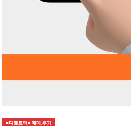
■디젤트럭■ 매매.후기