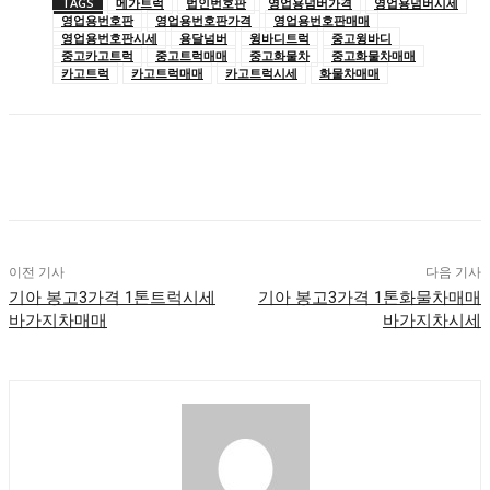
TAGS
메가트럭
법인번호판
영업용넘버가격
영업용넘버시세
영업용번호판
영업용번호판가격
영업용번호판매매
영업용번호판시세
용달넘버
윙바디트럭
중고윙바디
중고카고트럭
중고트럭매매
중고화물차
중고화물차매매
카고트럭
카고트럭매매
카고트럭시세
화물차매매
이전 기사
다음 기사
기아 봉고3가격 1톤트럭시세
기아 봉고3가격 1톤화물차매매
바가지차매매
바가지차시세