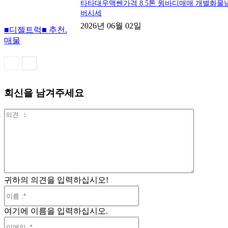
타타대우맥쎈가격 8.5톤 윙바디매매 개별화물
버시세
2026년 06월 02일
■디젤트럭■ 추천.
매물
회신을 남겨주세요
의
견
:
귀하의 의견을 입력하십시오!
이
름
여기에 이름을 입력하십시오.
:*
이