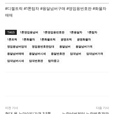
#디젤트럭 #1톤탑차 #용달넘버구매 #영업용번호판 #화물차
매매
TAGS
1톤영업용넘버
1톤영업용번호판
1톤용달차
1톤탑차
1톤트럭
1톤화물차
1톤화물트럭
광명트럭
광명화물차
영업용넘버임대
영업용번호판임대
용달넘버
용달넘버가격
용달넘버매매
용달넘버시세
용달번호판
임대넘버
임대넘버가격
임대넘버시세
임대번호판
탑차중고
이전 기사
다음 기사
현대 올 뉴마이티가격 3.5톤
노란넘버부터 노란번호판까