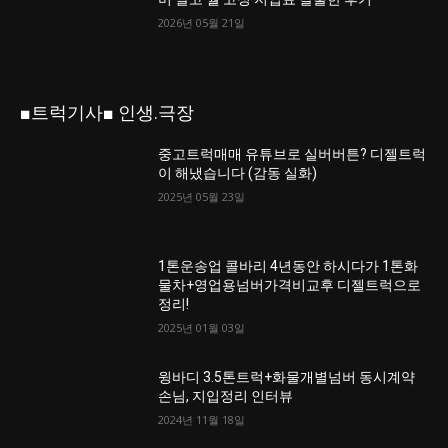
2026년 05월 21일
■트럭기사■ 인생.극장
중고트럭매매 유튜브로 실버버튼? 디젤트럭
이 해냈습니다 (감동 실화)
2025년 05월 23일
1톤운송업 콜바리 4년동안 하시다가 1톤화
물차+영업용넘버가격비교후 디젤트럭으로
정리!
2025년 01월 03일
윙바디 3.5톤트럭+화물개별넘버 동시계약
손님, 지입정리 인터뷰
2024년 11월 18일