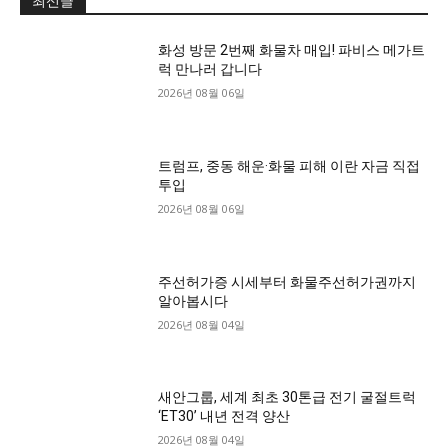
최신글
화성 방문 2번째 화물차 매입! 파비스 메가트
럭 만나러 갑니다
2026년 08월 06일
트럼프, 중동 해운·화물 피해 이란 자금 직접
투입
2026년 08월 06일
주선허가증 시세부터 화물주선허가권까지
알아봅시다
2026년 08월 04일
새안그룹, 세계 최초 30톤급 전기 굴절트럭
‘ET30’ 내년 전격 양산
2026년 08월 04일