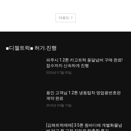
더로드
■디젤트럭■ 허가.진행
파주시 1.2톤 카고트럭 용달넘버 구매 완료!
접수까지 신속하게 진행
2026년 07월 09일
용인 고객님 1.2톤 냉동탑차 영업용번호판
계약 완료
2026년 06월 15일
[김해트럭매매] 3.5톤 윙바디에 개별화물넘
버 달고 월 고정 지입료 탈출한 후기