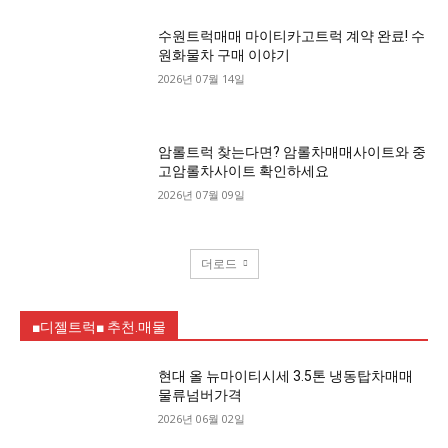
수원트럭매매 마이티카고트럭 계약 완료! 수
원화물차 구매 이야기
2026년 07월 14일
암롤트럭 찾는다면? 암롤차매매사이트와 중
고암롤차사이트 확인하세요
2026년 07월 09일
더로드
■디젤트럭■ 추천.매물
현대 올 뉴마이티시세 3.5톤 냉동탑차매매
물류넘버가격
2026년 06월 02일