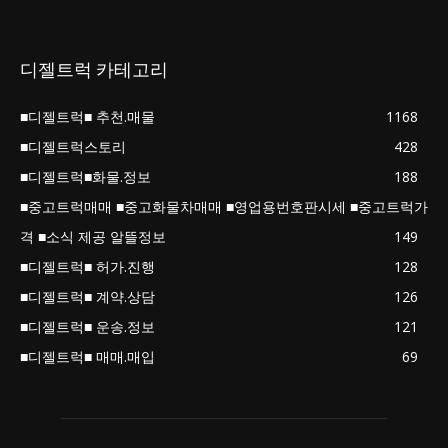
디젤트럭 카테고리
■디젤트럭■ 추천.매물
1168
■디젤트럭스토리
428
■디젤트럭■화물.정보
188
■중고트럭매매 ■중고화물차매매 ■영업용번호판시세 ■중고트럭가
격 ■소식 제공 알뜰정보
149
■디젤트럭■ 허가.진행
128
■디젤트럭■ 계약.상담
126
■디젤트럭■ 운송.정보
121
■디젤트럭■ 매매.매입
69