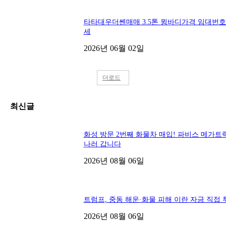
■디젤트럭■ 매매.후기