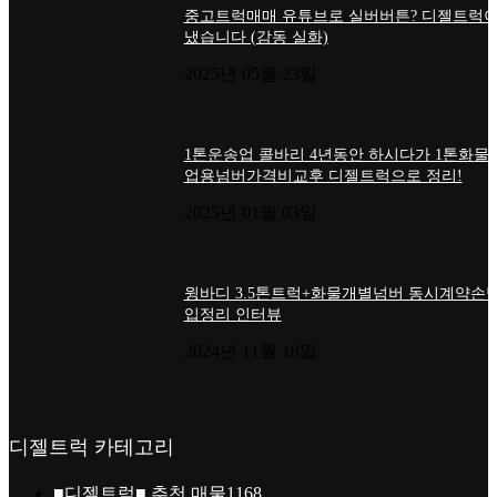
타타대우맥쎈가격 8.5톤 윙바디매매 개별화
시세
2026년 06월 02일
타타대우더쎈매매 3.5톤 윙바디가격 임대번
세
2026년 06월 02일
더로드
최신글
화성 방문 2번째 화물차 매입! 파비스 메가트
나러 갑니다
2026년 08월 06일