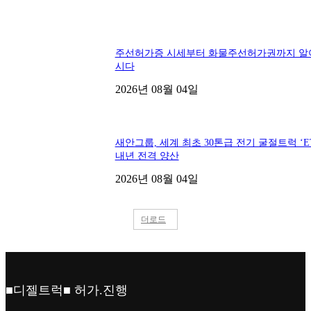
화성 방문 2번째 화물차 매입! 파비스 메가트
나러 갑니다
2026년 08월 06일
8.5톤화물차 더 끌고 가면 손해였습니다 8.5
트럭매매 현실
2026년 07월 16일
수원트럭매매 마이티카고트럭 계약 완료! 수
물차 구매 이야기
2026년 07월 14일
암롤트럭 찾는다면? 암롤차매매사이트와 중
차사이트 확인하세요