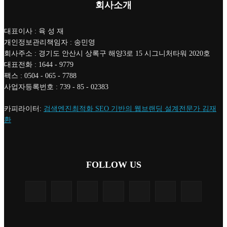
■디젤트럭■ 허가.진행
파주시 1.2톤 카고트럭 용달넘버 구매 완료! 
지 신속하게 진행
2026년 07월 09일
용인 고객님 1.2톤 냉동탑차 영업용번호판 계
료
2026년 06월 15일
[김해트럭매매] 3.5톤 윙바디에 개별화물넘버
월 고정 지입료 탈출한 후기
2026년 05월 21일