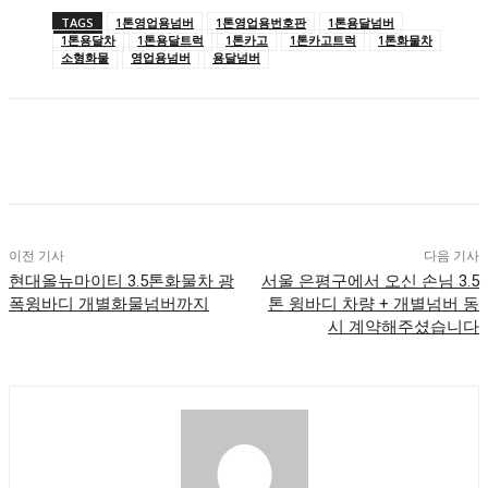
TAGS
1톤영업용넘버
1톤영업용번호판
1톤용달넘버
1톤용달차
1톤용달트럭
1톤카고
1톤카고트럭
1톤화물차
소형화물
영업용넘버
용달넘버
이전 기사
다음 기사
현대올뉴마이티 3.5톤화물차 광
서울 은평구에서 오신 손님 3.5
폭윙바디 개별화물넘버까지
톤 윙바디 차량 + 개별넘버 동
시 계약해주셨습니다