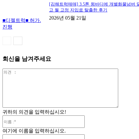
[김해트럭매매] 3.5톤 윙바디에 개별화물넘버 
고 월 고정 지입료 탈출한 후기
2026년 05월 21일
■디젤트럭■ 허가.
진행
회신을 남겨주세요
의
견
:
귀하의 의견을 입력하십시오!
이
름
여기에 이름을 입력하십시오.
:*
이