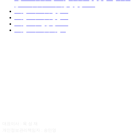
중고트럭가격 ■소식 제공 알뜰정보
149
■디젤트럭■ 허가.진행
128
■디젤트럭■ 계약.상담
126
■디젤트럭■ 운송.정보
121
■디젤트럭■ 매매.매입
69
회사소개
대표이사 : 육 성 재
개인정보관리책임자 : 송민영