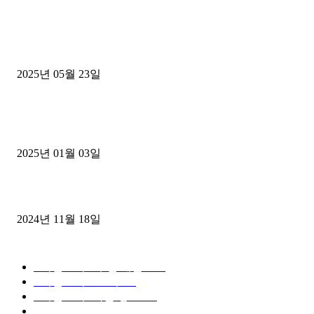
■트럭기사■ 인생.극장
중고트럭매매 유튜브로 실버버튼? 디젤트럭이 해냈습니다 (감동 실화
2025년 05월 23일
1톤운송업 콜바리 4년동안 하시다가 1톤화물차+영업용넘버가격비교
젤트럭으로 정리!
2025년 01월 03일
윙바디 3.5톤트럭+화물개별넘버 동시계약손님, 지입정리 인터뷰
2024년 11월 18일
디젤트럭 카테고리
■디젤트럭■ 추천.매물
1168
■디젤트럭스토리
428
■디젤트럭■화물.정보
188
■중고트럭매매 ■중고화물차매매 ■영업용번호판시세 ■