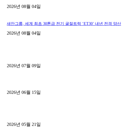
2026년 08월 04일
새안그룹, 세계 최초 30톤급 전기 굴절트럭 ‘ET30’ 내년 전격 양산
2026년 08월 04일
■디젤트럭■ 허가.진행
파주시 1.2톤 카고트럭 용달넘버 구매 완료! 접수까지 신속하게 진행
2026년 07월 09일
용인 고객님 1.2톤 냉동탑차 영업용번호판 계약 완료
2026년 06월 15일
[김해트럭매매] 3.5톤 윙바디에 개별화물넘버 달고 월 고정 지입료 
후기
2026년 05월 21일