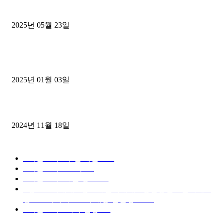
중고트럭매매 유튜브로 실버버튼? 디젤트럭이 해냈습니다 (감동 실화
2025년 05월 23일
1톤운송업 콜바리 4년동안 하시다가 1톤화물차+영업용넘버가격비교
젤트럭으로 정리!
2025년 01월 03일
윙바디 3.5톤트럭+화물개별넘버 동시계약손님, 지입정리 인터뷰
2024년 11월 18일
디젤트럭 카테고리
■디젤트럭■ 추천.매물
1168
■디젤트럭스토리
428
■디젤트럭■화물.정보
188
■중고트럭매매 ■중고화물차매매 ■영업용번호판시세 ■
중고트럭가격 ■소식 제공 알뜰정보
149
■디젤트럭■ 허가.진행
128