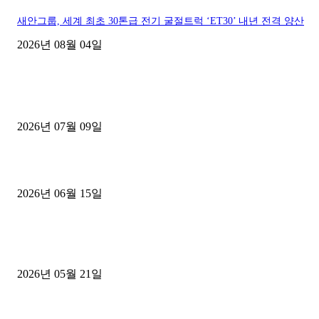
새안그룹, 세계 최초 30톤급 전기 굴절트럭 ‘ET30’ 내년 전격 양산
2026년 08월 04일
■디젤트럭■ 허가.진행
파주시 1.2톤 카고트럭 용달넘버 구매 완료! 접수까지 신속하게 진행
2026년 07월 09일
용인 고객님 1.2톤 냉동탑차 영업용번호판 계약 완료
2026년 06월 15일
[김해트럭매매] 3.5톤 윙바디에 개별화물넘버 달고 월 고정 지입료 
후기
2026년 05월 21일
■트럭기사■ 인생.극장