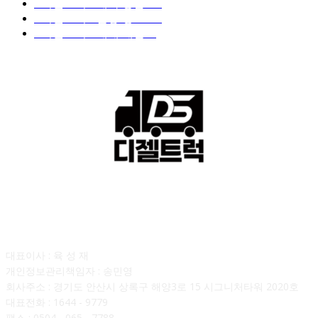
■디젤트럭■ 계약.상담
126
■디젤트럭■ 운송.정보
121
■디젤트럭■ 매매.매입
69
회사소개
대표이사 : 육 성 재
개인정보관리책임자 : 송민영
회사주소 : 경기도 안산시 상록구 해양3로 15 시그니처타워 2020호
대표전화 : 1644 - 9779
팩스 : 0504 - 065 - 7788