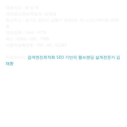
대표이사 : 육 성 재
개인정보관리책임자 : 송민영
회사주소 : 경기도 안산시 상록구 해양3로 15 시그니처타워 2020
호
대표전화 : 1644 - 9779
팩스 : 0504 - 065 - 7788
사업자등록번호 : 739 - 85 - 02383
카피라이터:
검색엔진최적화 SEO 기반의 웹브랜딩 설계전문가 김
재환
FOLLOW US