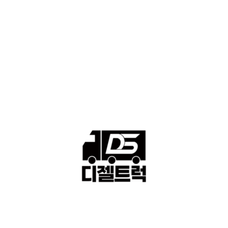
■중고트럭매매 ■중고화물차매매 ■영업용번호판시세 ■중고트럭가
격 ■소식 제공 알뜰정보
149
■디젤트럭■ 허가.진행
128
■디젤트럭■ 계약.상담
126
■디젤트럭■ 운송.정보
121
■디젤트럭■ 매매.매입
69
회사소개