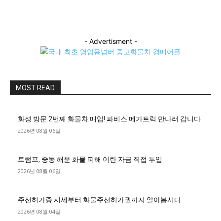
- Advertisment -
MOST READ
화성 방문 2번째 화물차 매입! 파비스 메가트럭 만나러 갑니다
2026년 08월 06일
트럼프, 중동 해운·화물 피해 이란 자금 직접 투입
2026년 08월 06일
주선허가증 시세부터 화물주선허가권까지 알아봅시다
2026년 08월 04일