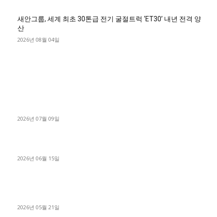
새안그룹, 세계 최초 30톤급 전기 굴절트럭 ‘ET30’ 내년 전격 양
산
2026년 08월 04일
■디젤트럭■ 허가.진행
파주시 1.2톤 카고트럭 용달넘버 구매 완료! 접수까지 신속하게
진행
2026년 07월 09일
용인 고객님 1.2톤 냉동탑차 영업용번호판 계약 완료
2026년 06월 15일
[김해트럭매매] 3.5톤 윙바디에 개별화물넘버 달고 월 고정 지입
료 탈출한 후기
2026년 05월 21일