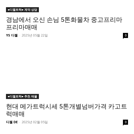
■디젤트럭■ 계약.상담
경남에서 오신 손님 5톤화물차 중고프리마
프리마매매
YS 디젤
-
2025년 05월 22일
0
■디젤트럭■ 추천.매물
현대 메가트럭시세 5톤개별넘버가격 카고트
럭매매
디젤 DE
-
2025년 02월 05일
0