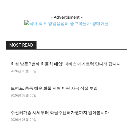
- Advertisment -
MOST READ
화성 방문 2번째 화물차 매입! 파비스 메가트럭 만나러 갑니다
2026년 08월 06일
트럼프, 중동 해운·화물 피해 이란 자금 직접 투입
2026년 08월 06일
주선허가증 시세부터 화물주선허가권까지 알아봅시다
2026년 08월 04일