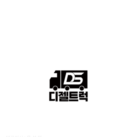
격 ■소식 제공 알뜰정보
149
■디젤트럭■ 허가.진행
128
■디젤트럭■ 계약.상담
126
■디젤트럭■ 운송.정보
121
■디젤트럭■ 매매.매입
69
회사소개