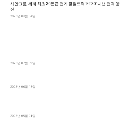
새안그룹, 세계 최초 30톤급 전기 굴절트럭 ‘ET30’ 내년 전격 양
산
2026년 08월 04일
■디젤트럭■ 허가.진행
파주시 1.2톤 카고트럭 용달넘버 구매 완료! 접수까지 신속하게
진행
2026년 07월 09일
용인 고객님 1.2톤 냉동탑차 영업용번호판 계약 완료
2026년 06월 15일
[김해트럭매매] 3.5톤 윙바디에 개별화물넘버 달고 월 고정 지입
료 탈출한 후기
2026년 05월 21일
■트럭기사■ 인생.극장