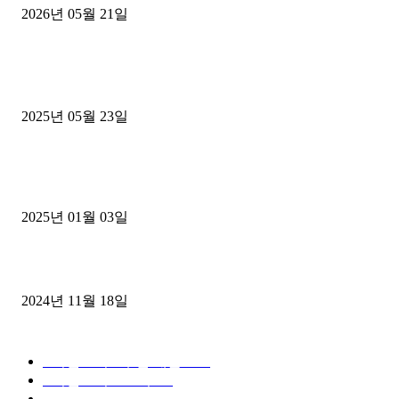
2026년 05월 21일
■트럭기사■ 인생.극장
중고트럭매매 유튜브로 실버버튼? 디젤트럭이 해냈습니다 (감동 실화
2025년 05월 23일
1톤운송업 콜바리 4년동안 하시다가 1톤화물차+영업용넘버가격비교
젤트럭으로 정리!
2025년 01월 03일
윙바디 3.5톤트럭+화물개별넘버 동시계약손님, 지입정리 인터뷰
2024년 11월 18일
디젤트럭 카테고리
■디젤트럭■ 추천.매물
1168
■디젤트럭스토리
428
■디젤트럭■화물.정보
188