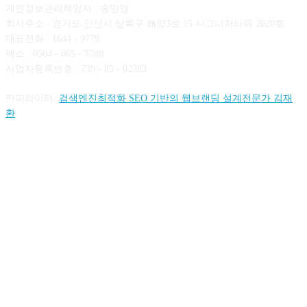
개인정보관리책임자 : 송민영
회사주소 : 경기도 안산시 상록구 해양3로 15 시그니처타워 2020호
대표전화 : 1644 - 9779
팩스 : 0504 - 065 - 7788
사업자등록번호 : 739 - 85 - 02383
카피라이터:
검색엔진최적화 SEO 기반의 웹브랜딩 설계전문가 김재
환
FOLLOW US