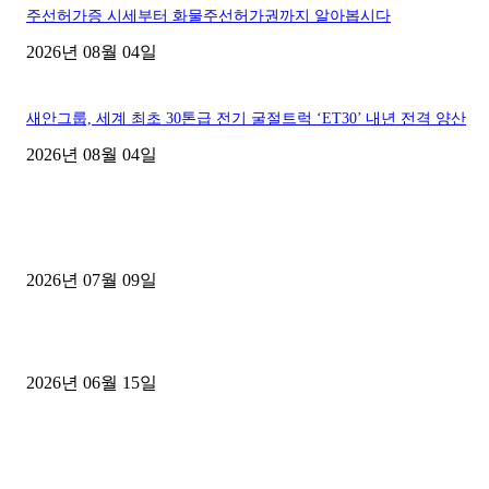
주선허가증 시세부터 화물주선허가권까지 알아봅시다
2026년 08월 04일
새안그룹, 세계 최초 30톤급 전기 굴절트럭 ‘ET30’ 내년 전격 양산
2026년 08월 04일
■디젤트럭■ 허가.진행
파주시 1.2톤 카고트럭 용달넘버 구매 완료! 접수까지 신속하게 진행
2026년 07월 09일
용인 고객님 1.2톤 냉동탑차 영업용번호판 계약 완료
2026년 06월 15일
[김해트럭매매] 3.5톤 윙바디에 개별화물넘버 달고 월 고정 지입료 
후기