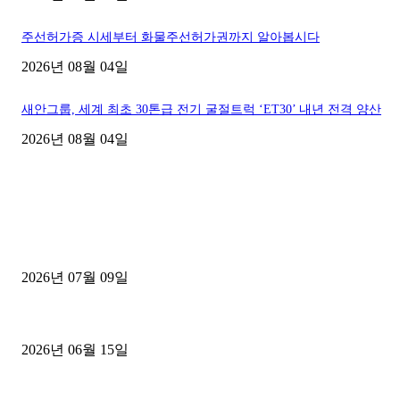
주선허가증 시세부터 화물주선허가권까지 알아봅시다
2026년 08월 04일
새안그룹, 세계 최초 30톤급 전기 굴절트럭 ‘ET30’ 내년 전격 양산
2026년 08월 04일
■디젤트럭■ 허가.진행
파주시 1.2톤 카고트럭 용달넘버 구매 완료! 접수까지 신속하게 진행
2026년 07월 09일
용인 고객님 1.2톤 냉동탑차 영업용번호판 계약 완료
2026년 06월 15일
[김해트럭매매] 3.5톤 윙바디에 개별화물넘버 달고 월 고정 지입료 