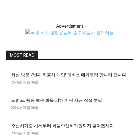
- Advertisment -
MOST READ
화성 방문 2번째 화물차 매입! 파비스 메가트럭 만나러 갑니다
2026년 08월 06일
트럼프, 중동 해운·화물 피해 이란 자금 직접 투입
2026년 08월 06일
주선허가증 시세부터 화물주선허가권까지 알아봅시다
2026년 08월 04일