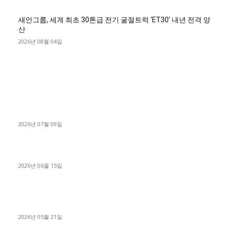
새안그룹, 세계 최초 30톤급 전기 굴절트럭 ‘ET30’ 내년 전격 양
산
2026년 08월 04일
■디젤트럭■ 허가.진행
파주시 1.2톤 카고트럭 용달넘버 구매 완료! 접수까지 신속하게
진행
2026년 07월 09일
용인 고객님 1.2톤 냉동탑차 영업용번호판 계약 완료
2026년 06월 15일
[김해트럭매매] 3.5톤 윙바디에 개별화물넘버 달고 월 고정 지입
료 탈출한 후기
2026년 05월 21일