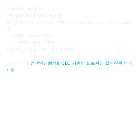
대표이사 : 육 성 재
개인정보관리책임자 : 송민영
회사주소 : 경기도 안산시 상록구 해양3로 15 시그니처타워 2020
호
대표전화 : 1644 - 9779
팩스 : 0504 - 065 - 7788
사업자등록번호 : 739 - 85 - 02383
카피라이터:
검색엔진최적화 SEO 기반의 웹브랜딩 설계전문가 김
재환
FOLLOW US