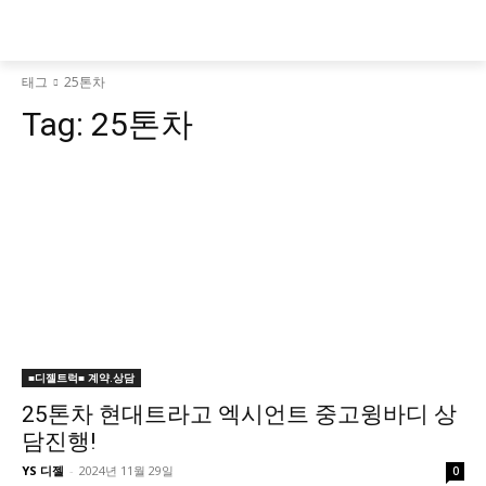
태그
25톤차
Tag:
25톤차
■디젤트럭■ 계약.상담
25톤차 현대트라고 엑시언트 중고윙바디 상
담진행!
YS 디젤
-
2024년 11월 29일
0