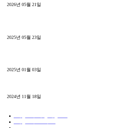
2026년 05월 21일
■트럭기사■ 인생.극장
중고트럭매매 유튜브로 실버버튼? 디젤트럭이 해냈습니다 (감동 실화
2025년 05월 23일
1톤운송업 콜바리 4년동안 하시다가 1톤화물차+영업용넘버가격비교
젤트럭으로 정리!
2025년 01월 03일
윙바디 3.5톤트럭+화물개별넘버 동시계약손님, 지입정리 인터뷰
2024년 11월 18일
디젤트럭 카테고리
■디젤트럭■ 추천.매물
1168
■디젤트럭스토리
428
■디젤트럭■화물.정보
188