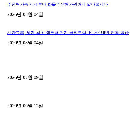
주선허가증 시세부터 화물주선허가권까지 알아봅시다
2026년 08월 04일
새안그룹, 세계 최초 30톤급 전기 굴절트럭 ‘ET30’ 내년 전격 양산
2026년 08월 04일
■디젤트럭■ 허가.진행
파주시 1.2톤 카고트럭 용달넘버 구매 완료! 접수까지 신속하게 진행
2026년 07월 09일
용인 고객님 1.2톤 냉동탑차 영업용번호판 계약 완료
2026년 06월 15일
[김해트럭매매] 3.5톤 윙바디에 개별화물넘버 달고 월 고정 지입료 
후기