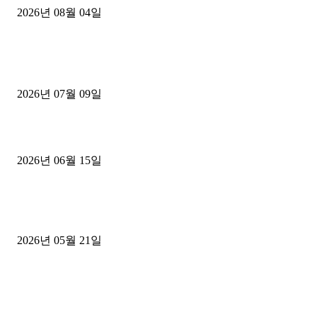
2026년 08월 04일
■디젤트럭■ 허가.진행
파주시 1.2톤 카고트럭 용달넘버 구매 완료! 접수까지 신속하게 진행
2026년 07월 09일
용인 고객님 1.2톤 냉동탑차 영업용번호판 계약 완료
2026년 06월 15일
[김해트럭매매] 3.5톤 윙바디에 개별화물넘버 달고 월 고정 지입료 
후기
2026년 05월 21일
■트럭기사■ 인생.극장
중고트럭매매 유튜브로 실버버튼? 디젤트럭이 해냈습니다 (감동 실화