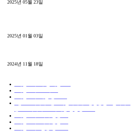
2025년 05월 23일
1톤운송업 콜바리 4년동안 하시다가 1톤화물차+영업용넘버가격비교
젤트럭으로 정리!
2025년 01월 03일
윙바디 3.5톤트럭+화물개별넘버 동시계약손님, 지입정리 인터뷰
2024년 11월 18일
디젤트럭 카테고리
■디젤트럭■ 추천.매물
1168
■디젤트럭스토리
428
■디젤트럭■화물.정보
188
■중고트럭매매 ■중고화물차매매 ■영업용번호판시세 ■
중고트럭가격 ■소식 제공 알뜰정보
149
■디젤트럭■ 허가.진행
128
■디젤트럭■ 계약.상담
126
■디젤트럭■ 운송.정보
121