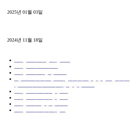
젤트럭으로 정리!
2025년 01월 03일
윙바디 3.5톤트럭+화물개별넘버 동시계약손님, 지입정리 인터뷰
2024년 11월 18일
디젤트럭 카테고리
■디젤트럭■ 추천.매물
1168
■디젤트럭스토리
428
■디젤트럭■화물.정보
188
■중고트럭매매 ■중고화물차매매 ■영업용번호판시세 ■
중고트럭가격 ■소식 제공 알뜰정보
149
■디젤트럭■ 허가.진행
128
■디젤트럭■ 계약.상담
126
■디젤트럭■ 운송.정보
121
■디젤트럭■ 매매.매입
69