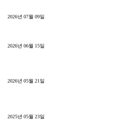
파주시 1.2톤 카고트럭 용달넘버 구매 완료! 접수까지 신속하게 진행
2026년 07월 09일
용인 고객님 1.2톤 냉동탑차 영업용번호판 계약 완료
2026년 06월 15일
[김해트럭매매] 3.5톤 윙바디에 개별화물넘버 달고 월 고정 지입료 
후기
2026년 05월 21일
■트럭기사■ 인생.극장
중고트럭매매 유튜브로 실버버튼? 디젤트럭이 해냈습니다 (감동 실화
2025년 05월 23일
1톤운송업 콜바리 4년동안 하시다가 1톤화물차+영업용넘버가격비교