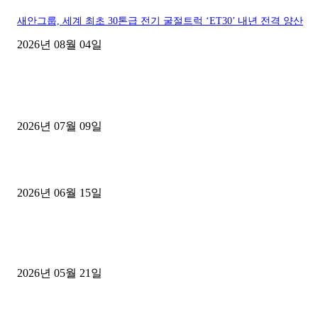
새안그룹, 세계 최초 30톤급 전기 굴절트럭 ‘ET30’ 내년 전격 양산
2026년 08월 04일
■디젤트럭■ 허가.진행
파주시 1.2톤 카고트럭 용달넘버 구매 완료! 접수까지 신속하게 진행
2026년 07월 09일
용인 고객님 1.2톤 냉동탑차 영업용번호판 계약 완료
2026년 06월 15일
[김해트럭매매] 3.5톤 윙바디에 개별화물넘버 달고 월 고정 지입료 
후기
2026년 05월 21일
■트럭기사■ 인생.극장