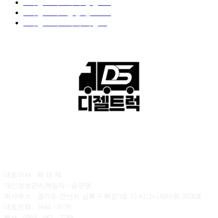
■디젤트럭■ 계약.상담
126
■디젤트럭■ 운송.정보
121
■디젤트럭■ 매매.매입
69
회사소개
대표이사 : 육 성 재
개인정보관리책임자 : 송민영
회사주소 : 경기도 안산시 상록구 해양3로 15 시그니처타워 2020호
대표전화 : 1644 - 9779
팩스 : 0504 - 065 - 7788