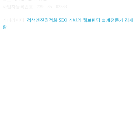
사업자등록번호 : 739 - 85 - 02383
카피라이터:
검색엔진최적화 SEO 기반의 웹브랜딩 설계전문가 김재
환
FOLLOW US