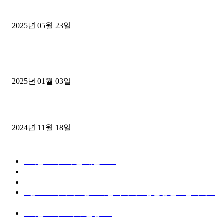
중고트럭매매 유튜브로 실버버튼? 디젤트럭이 해냈습니다 (감동 실화
2025년 05월 23일
1톤운송업 콜바리 4년동안 하시다가 1톤화물차+영업용넘버가격비교
젤트럭으로 정리!
2025년 01월 03일
윙바디 3.5톤트럭+화물개별넘버 동시계약손님, 지입정리 인터뷰
2024년 11월 18일
디젤트럭 카테고리
■디젤트럭■ 추천.매물
1168
■디젤트럭스토리
428
■디젤트럭■화물.정보
188
■중고트럭매매 ■중고화물차매매 ■영업용번호판시세 ■
중고트럭가격 ■소식 제공 알뜰정보
149
■디젤트럭■ 허가.진행
128