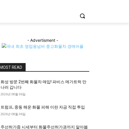
- Advertisment -
MOST READ
화성 방문 2번째 화물차 매입! 파비스 메가트럭 만
나러 갑니다
2026년 08월 06일
트럼프, 중동 해운·화물 피해 이란 자금 직접 투입
2026년 08월 06일
주선허가증 시세부터 화물주선허가권까지 알아봅