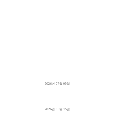
■디젤트럭■ 허가.진행
파주시 1.2톤 카고트럭 용달넘버 구매 완료! 접
지 신속하게 진행
2026년 07월 09일
용인 고객님 1.2톤 냉동탑차 영업용번호판 계약 
료
2026년 06월 15일
[김해트럭매매] 3.5톤 윙바디에 개별화물넘버 
월 고정 지입료 탈출한 후기