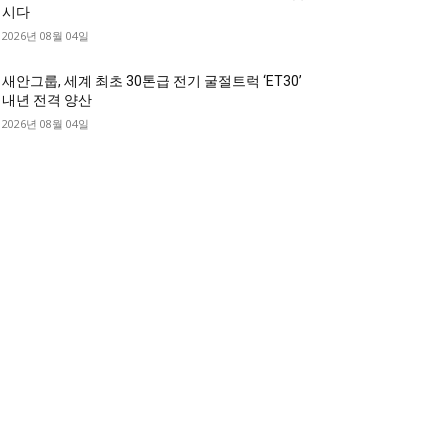
시다
2026년 08월 04일
새안그룹, 세계 최초 30톤급 전기 굴절트럭 ‘ET30’
내년 전격 양산
2026년 08월 04일
디젤트럭 카테고리
디젤트럭■ 추천.매물
1168
디젤트럭스토리
428
디젤트럭■화물.정보
188
중고트럭매매 ■중고화물차매매 ■영업용번호판시
 ■중고트럭가격 ■소식 제공 알뜰정보
149
디젤트럭■ 허가.진행
128
디젤트럭■ 계약.상담
126