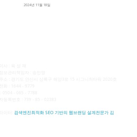
■
2024년 11월 18일
■
사소개
F
사 : 육 성 재
정보관리책임자 : 송민영
주소 : 경기도 안산시 상록구 해양3로 15 시그니처타워 2020호
화 : 1644 - 9779
 0504 - 065 - 7788
등록번호 : 739 - 85 - 02383
라이터:
검색엔진최적화 SEO 기반의 웹브랜딩 설계전문가 김