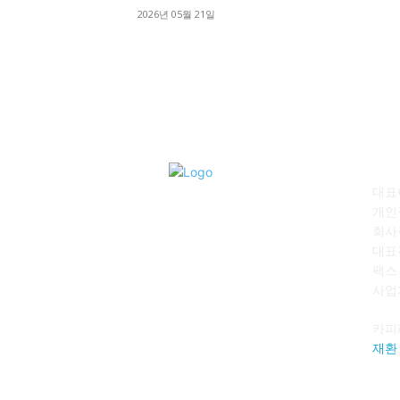
2026년 05월 21일
회
대표이
개인
회사
대표전
팩스 :
사업자
카피
재환