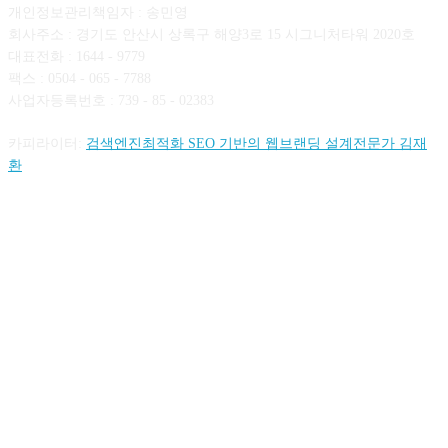
개인정보관리책임자 : 송민영
회사주소 : 경기도 안산시 상록구 해양3로 15 시그니처타워 2020호
대표전화 : 1644 - 9779
팩스 : 0504 - 065 - 7788
사업자등록번호 : 739 - 85 - 02383
카피라이터:
검색엔진최적화 SEO 기반의 웹브랜딩 설계전문가 김재
환
FOLLOW US