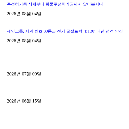
주선허가증 시세부터 화물주선허가권까지 알아봅시다
2026년 08월 04일
새안그룹, 세계 최초 30톤급 전기 굴절트럭 ‘ET30’ 내년 전격 양산
2026년 08월 04일
■디젤트럭■ 허가.진행
파주시 1.2톤 카고트럭 용달넘버 구매 완료! 접수까지 신속하게 진행
2026년 07월 09일
용인 고객님 1.2톤 냉동탑차 영업용번호판 계약 완료
2026년 06월 15일
[김해트럭매매] 3.5톤 윙바디에 개별화물넘버 달고 월 고정 지입료 
후기