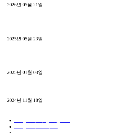
2026년 05월 21일
■트럭기사■ 인생.극장
중고트럭매매 유튜브로 실버버튼? 디젤트럭이 해냈습니다 (감동 실화
2025년 05월 23일
1톤운송업 콜바리 4년동안 하시다가 1톤화물차+영업용넘버가격비교
젤트럭으로 정리!
2025년 01월 03일
윙바디 3.5톤트럭+화물개별넘버 동시계약손님, 지입정리 인터뷰
2024년 11월 18일
디젤트럭 카테고리
■디젤트럭■ 추천.매물
1168
■디젤트럭스토리
428
■디젤트럭■화물.정보
188