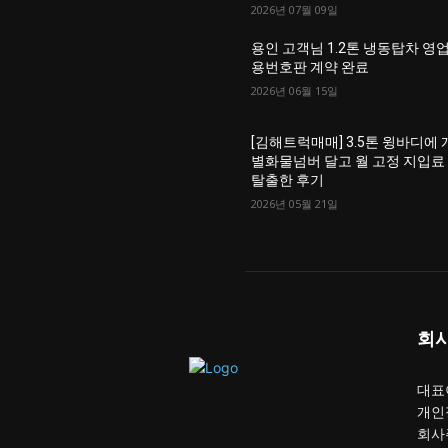
2026년 07월 09일
용인 고객님 1.2톤 냉동탑차 영
용번호판 계약 완료
2026년 06월 15일
[김해트럭매매] 3.5톤 윙바디에 
별화물넘버 달고 월 고정 지입료
탈출한 후기
2026년 05월 21일
회
대표이
개인
회사