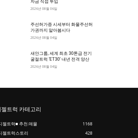
자금 직접 투입
2026년 08월 06일
주선허가증 시세부터 화물주선허
가권까지 알아봅시다
2026년 08월 04일
새안그룹, 세계 최초 30톤급 전기
굴절트럭 ‘ET30’ 내년 전격 양산
2026년 08월 04일
디젤트럭 카테고리
디젤트럭■ 추천.매물
1168
디젤트럭스토리
428