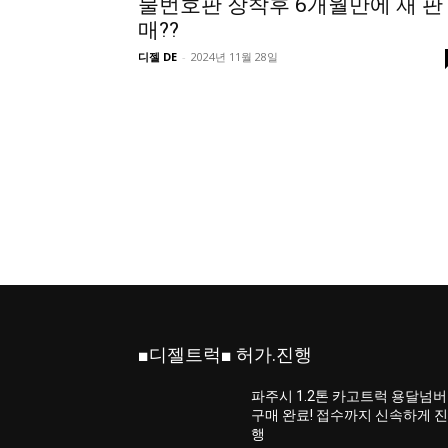
물번호판 장착후 6개월만에 재 판
매??
디젤 DE
-
2024년 11월 28일
■디젤트럭■ 허가.진행
파주시 1.2톤 카고트럭 용달넘버
구매 완료! 접수까지 신속하게 
행