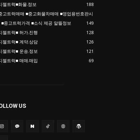
디젤트럭■화물.정보
188
중고트럭매매 ■중고화물차매매 ■영업용번호판시
 ■중고트럭가격 ■소식 제공 알뜰정보
149
디젤트럭■ 허가.진행
128
디젤트럭■ 계약.상담
126
디젤트럭■ 운송.정보
121
디젤트럭■ 매매.매입
69
OLLOW US