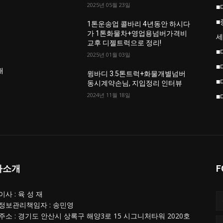
2025년 05월 23일
■
■
업
1톤운송업 콜바리 4년동안 하시다
가 1톤화물차+영업용넘버가격비
세
교후 디젤트럭으로 정리!
■
2025년 01월 03일
■
개
윙바디 3.5톤트럭+화물개별넘버
■
동시계약손님, 지입정리 인터뷰
2024년 11월 18일
■
사소개
F
사 : 육 성 재
정보관리책임자 : 송민영
주소 : 경기도 안산시 상록구 해양3로 15 시그니처타워 2020호