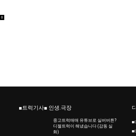
0
■트럭기사■ 인생.극장
중고트럭매매 유튜브로 실버버튼?
■
진
디젤트럭이 해냈습니다 (감동 실
■
화)