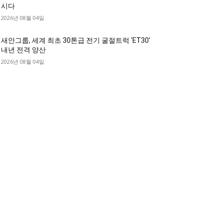
시다
2026년 08월 04일
새안그룹, 세계 최초 30톤급 전기 굴절트럭 ‘ET30’
내년 전격 양산
2026년 08월 04일
디젤트럭 카테고리
디젤트럭■ 추천.매물
1168
디젤트럭스토리
428
디젤트럭■화물.정보
188
중고트럭매매 ■중고화물차매매 ■영업용번호판시
 ■중고트럭가격 ■소식 제공 알뜰정보
149
디젤트럭■ 허가.진행
128
디젤트럭■ 계약.상담
126