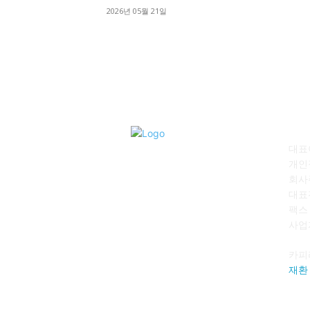
2026년 05월 21일
회
대표이
개인
회사
대표전
팩스 :
사업자
카피
재환