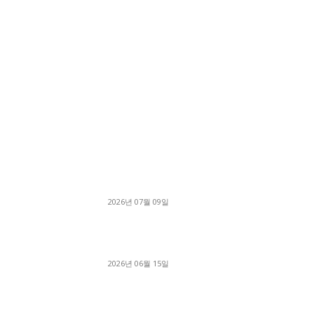
■디젤트럭■ 허가.진행
파주시 1.2톤 카고트럭 용달넘버 구매 완료! 접
지 신속하게 진행
2026년 07월 09일
용인 고객님 1.2톤 냉동탑차 영업용번호판 계약 
료
2026년 06월 15일
[김해트럭매매] 3.5톤 윙바디에 개별화물넘버 
월 고정 지입료 탈출한 후기