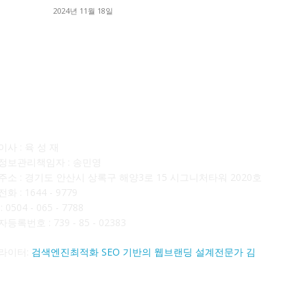
■
2024년 11월 18일
■
사소개
F
사 : 육 성 재
정보관리책임자 : 송민영
주소 : 경기도 안산시 상록구 해양3로 15 시그니처타워 2020호
화 : 1644 - 9779
 0504 - 065 - 7788
등록번호 : 739 - 85 - 02383
라이터:
검색엔진최적화 SEO 기반의 웹브랜딩 설계전문가 김