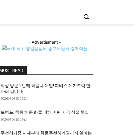
- Advertisment -
MOST READ
화성 방문 2번째 화물차 매입! 파비스 메가트럭 만
나러 갑니다
2026년 08월 06일
트럼프, 중동 해운·화물 피해 이란 자금 직접 투입
2026년 08월 06일
주선허가증 시세부터 화물주선허가권까지 알아봅