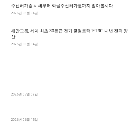
주선허가증 시세부터 화물주선허가권까지 알아봅시다
2026년 08월 04일
새안그룹, 세계 최초 30톤급 전기 굴절트럭 ‘ET30’ 내년 전격 양
산
2026년 08월 04일
■디젤트럭■ 허가.진행
파주시 1.2톤 카고트럭 용달넘버 구매 완료! 접수까지 신속하게
진행
2026년 07월 09일
용인 고객님 1.2톤 냉동탑차 영업용번호판 계약 완료
2026년 06월 15일
[김해트럭매매] 3.5톤 윙바디에 개별화물넘버 달고 월 고정 지입