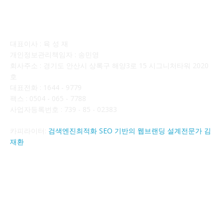
회사소개
대표이사 : 육 성 재
개인정보관리책임자 : 송민영
회사주소 : 경기도 안산시 상록구 해양3로 15 시그니처타워 2020
호
대표전화 : 1644 - 9779
팩스 : 0504 - 065 - 7788
사업자등록번호 : 739 - 85 - 02383
카피라이터:
검색엔진최적화 SEO 기반의 웹브랜딩 설계전문가 김
재환
FOLLOW US