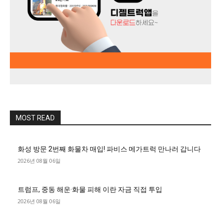
MOST READ
화성 방문 2번째 화물차 매입! 파비스 메가트럭 만나러 갑니다
2026년 08월 06일
트럼프, 중동 해운·화물 피해 이란 자금 직접 투입
2026년 08월 06일