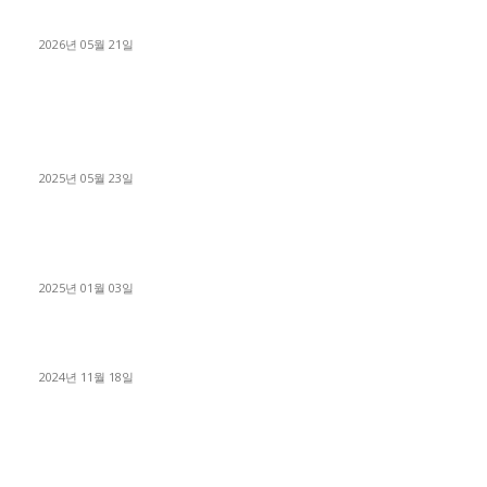
료 탈출한 후기
2026년 05월 21일
■트럭기사■ 인생.극장
중고트럭매매 유튜브로 실버버튼? 디젤트럭이 해냈습니다 (감동
실화)
2025년 05월 23일
1톤운송업 콜바리 4년동안 하시다가 1톤화물차+영업용넘버가
격비교후 디젤트럭으로 정리!
2025년 01월 03일
윙바디 3.5톤트럭+화물개별넘버 동시계약손님, 지입정리 인터뷰
2024년 11월 18일
디젤트럭 카테고리
■디젤트럭■ 추천.매물
1168