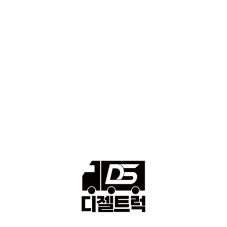
■디젤트럭스토리
428
■디젤트럭■화물.정보
188
■중고트럭매매 ■중고화물차매매 ■영업용번호판시세 ■중고트럭가
격 ■소식 제공 알뜰정보
149
■디젤트럭■ 허가.진행
128
■디젤트럭■ 계약.상담
126
■디젤트럭■ 운송.정보
121
■디젤트럭■ 매매.매입
69