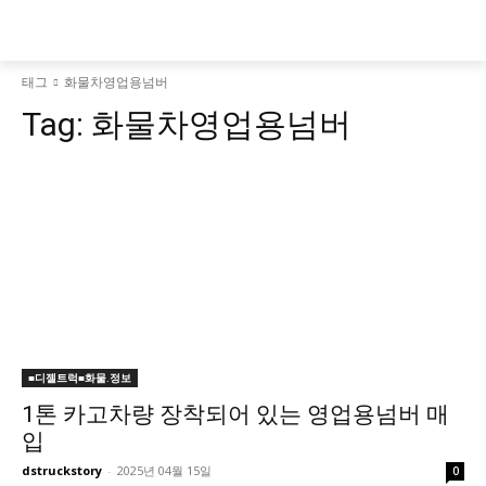
태그
화물차영업용넘버
Tag:
화물차영업용넘버
■디젤트럭■화물.정보
1톤 카고차량 장착되어 있는 영업용넘버 매
입
dstruckstory
-
2025년 04월 15일
0