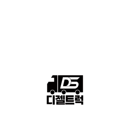
■중고트럭매매 ■중고화물차매매 ■영업용번호판시세 ■중고트럭가
격 ■소식 제공 알뜰정보
149
■디젤트럭■ 허가.진행
128
■디젤트럭■ 계약.상담
126
■디젤트럭■ 운송.정보
121
■디젤트럭■ 매매.매입
69
회사소개