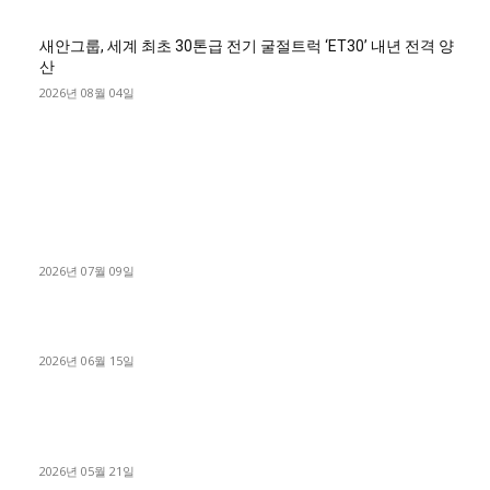
새안그룹, 세계 최초 30톤급 전기 굴절트럭 ‘ET30’ 내년 전격 양
산
2026년 08월 04일
■디젤트럭■ 허가.진행
파주시 1.2톤 카고트럭 용달넘버 구매 완료! 접수까지 신속하게
진행
2026년 07월 09일
용인 고객님 1.2톤 냉동탑차 영업용번호판 계약 완료
2026년 06월 15일
[김해트럭매매] 3.5톤 윙바디에 개별화물넘버 달고 월 고정 지입
료 탈출한 후기
2026년 05월 21일