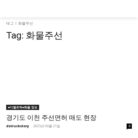
태그
화물주선
Tag:
화물주선
■디젤트럭■화물.정보
경기도 이천 주선면허 매도 현장
dstruckstory
-
2025년 06월 21일
0