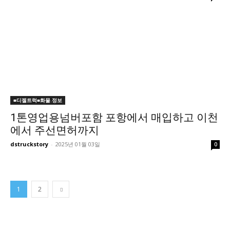
■디젤트럭■화물.정보
1톤영업용넘버포함 포항에서 매입하고 이천
에서 주선면허까지
dstruckstory
-
2025년 01월 03일
0
1
2