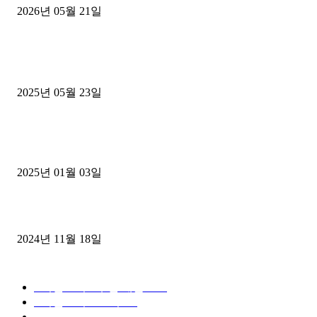
2026년 05월 21일
■트럭기사■ 인생.극장
중고트럭매매 유튜브로 실버버튼? 디젤트럭이 해냈습니다 (감동 실화
2025년 05월 23일
1톤운송업 콜바리 4년동안 하시다가 1톤화물차+영업용넘버가격비교
젤트럭으로 정리!
2025년 01월 03일
윙바디 3.5톤트럭+화물개별넘버 동시계약손님, 지입정리 인터뷰
2024년 11월 18일
디젤트럭 카테고리
■디젤트럭■ 추천.매물
1168
■디젤트럭스토리
428
■디젤트럭■화물.정보
188