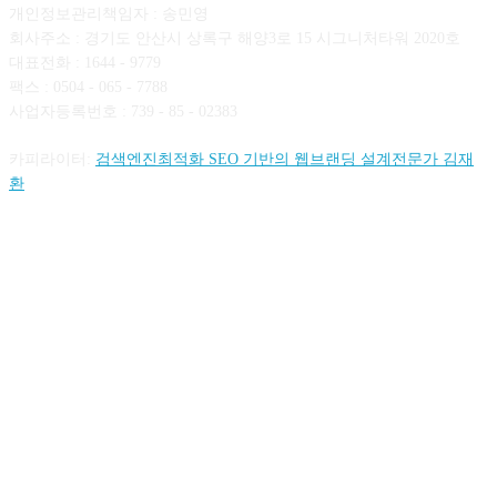
개인정보관리책임자 : 송민영
회사주소 : 경기도 안산시 상록구 해양3로 15 시그니처타워 2020호
대표전화 : 1644 - 9779
팩스 : 0504 - 065 - 7788
사업자등록번호 : 739 - 85 - 02383
카피라이터:
검색엔진최적화 SEO 기반의 웹브랜딩 설계전문가 김재
환
FOLLOW US