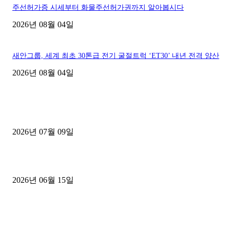
주선허가증 시세부터 화물주선허가권까지 알아봅시다
2026년 08월 04일
새안그룹, 세계 최초 30톤급 전기 굴절트럭 ‘ET30’ 내년 전격 양산
2026년 08월 04일
■디젤트럭■ 허가.진행
파주시 1.2톤 카고트럭 용달넘버 구매 완료! 접수까지 신속하게 진행
2026년 07월 09일
용인 고객님 1.2톤 냉동탑차 영업용번호판 계약 완료
2026년 06월 15일
[김해트럭매매] 3.5톤 윙바디에 개별화물넘버 달고 월 고정 지입료 
후기