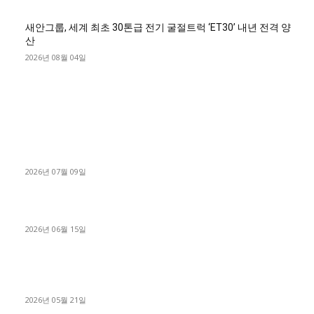
새안그룹, 세계 최초 30톤급 전기 굴절트럭 ‘ET30’ 내년 전격 양
산
2026년 08월 04일
■디젤트럭■ 허가.진행
파주시 1.2톤 카고트럭 용달넘버 구매 완료! 접수까지 신속하게
진행
2026년 07월 09일
용인 고객님 1.2톤 냉동탑차 영업용번호판 계약 완료
2026년 06월 15일
[김해트럭매매] 3.5톤 윙바디에 개별화물넘버 달고 월 고정 지입
료 탈출한 후기
2026년 05월 21일