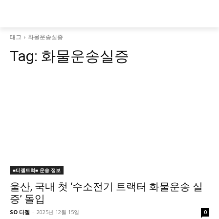
태그
화물운송실증
Tag:
화물운송실증
■디젤트럭■ 운송.정보
울산, 국내 첫 ‘수소전기 트랙터 화물운송 실
증’ 돌입
SO 디젤
-
2025년 12월 15일
0