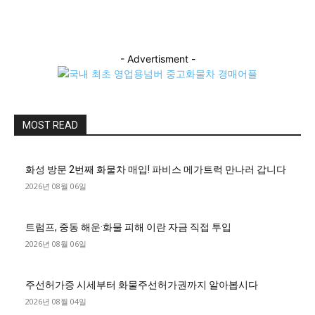
- Advertisment -
MOST READ
화성 방문 2번째 화물차 매입! 파비스 메가트럭 만나러 갑니다
2026년 08월 06일
트럼프, 중동 해운·화물 피해 이란 자금 직접 투입
2026년 08월 06일
주선허가증 시세부터 화물주선허가권까지 알아봅시다
2026년 08월 04일