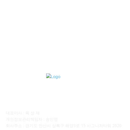
■중고트럭매매 ■중고화물차매매 ■영업용번호판시세 ■중고트럭가
격 ■소식 제공 알뜰정보
149
■디젤트럭■ 허가.진행
128
■디젤트럭■ 계약.상담
126
■디젤트럭■ 운송.정보
121
■디젤트럭■ 매매.매입
69
회사소개
대표이사 : 육 성 재
개인정보관리책임자 : 송민영
회사주소 : 경기도 안산시 상록구 해양3로 15 시그니처타워 2020