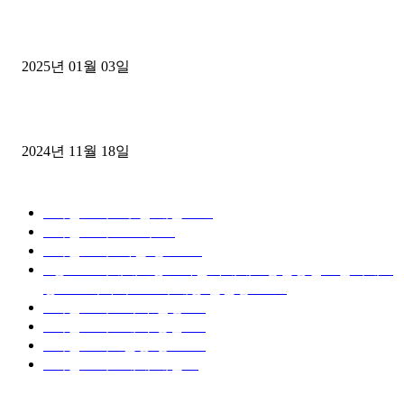
1톤운송업 콜바리 4년동안 하시다가 1톤화물차+영업용넘버가격비교
젤트럭으로 정리!
2025년 01월 03일
윙바디 3.5톤트럭+화물개별넘버 동시계약손님, 지입정리 인터뷰
2024년 11월 18일
디젤트럭 카테고리
■디젤트럭■ 추천.매물
1168
■디젤트럭스토리
428
■디젤트럭■화물.정보
188
■중고트럭매매 ■중고화물차매매 ■영업용번호판시세 ■
중고트럭가격 ■소식 제공 알뜰정보
149
■디젤트럭■ 허가.진행
128
■디젤트럭■ 계약.상담
126
■디젤트럭■ 운송.정보
121
■디젤트럭■ 매매.매입
69