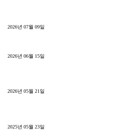
파주시 1.2톤 카고트럭 용달넘버 구매 완료! 접수까지 신속하게 진행
2026년 07월 09일
용인 고객님 1.2톤 냉동탑차 영업용번호판 계약 완료
2026년 06월 15일
[김해트럭매매] 3.5톤 윙바디에 개별화물넘버 달고 월 고정 지입료 
후기
2026년 05월 21일
■트럭기사■ 인생.극장
중고트럭매매 유튜브로 실버버튼? 디젤트럭이 해냈습니다 (감동 실화
2025년 05월 23일