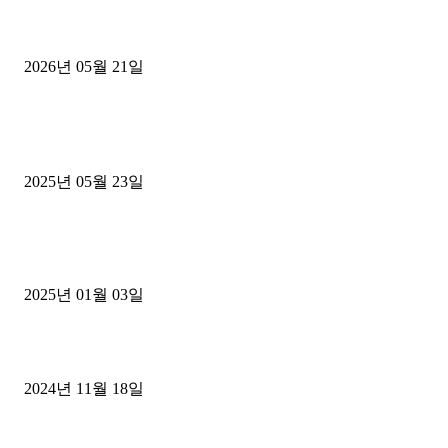
[김해트럭매매] 3.5톤 윙바디에 개별화물넘버 달고 월 고정 지입료 
후기
2026년 05월 21일
■트럭기사■ 인생.극장
중고트럭매매 유튜브로 실버버튼? 디젤트럭이 해냈습니다 (감동 실화
2025년 05월 23일
1톤운송업 콜바리 4년동안 하시다가 1톤화물차+영업용넘버가격비교
젤트럭으로 정리!
2025년 01월 03일
윙바디 3.5톤트럭+화물개별넘버 동시계약손님, 지입정리 인터뷰
2024년 11월 18일
디젤트럭 카테고리