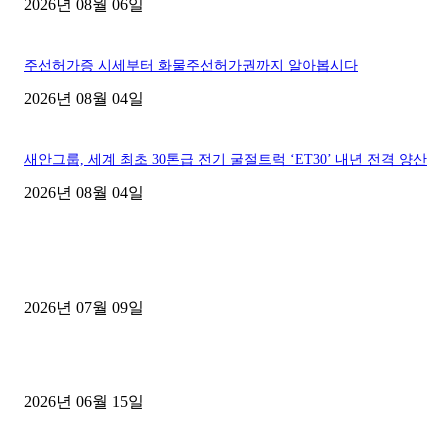
2026년 08월 06일
주선허가증 시세부터 화물주선허가권까지 알아봅시다
2026년 08월 04일
새안그룹, 세계 최초 30톤급 전기 굴절트럭 ‘ET30’ 내년 전격 양산
2026년 08월 04일
■디젤트럭■ 허가.진행
파주시 1.2톤 카고트럭 용달넘버 구매 완료! 접수까지 신속하게 진행
2026년 07월 09일
용인 고객님 1.2톤 냉동탑차 영업용번호판 계약 완료
2026년 06월 15일