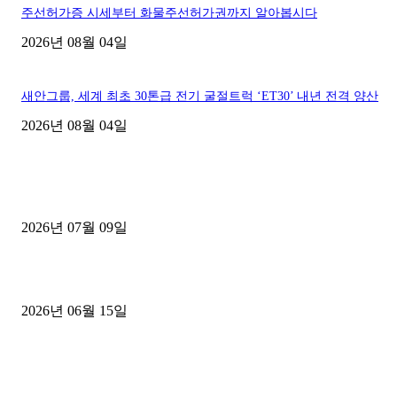
주선허가증 시세부터 화물주선허가권까지 알아봅시다
2026년 08월 04일
새안그룹, 세계 최초 30톤급 전기 굴절트럭 ‘ET30’ 내년 전격 양산
2026년 08월 04일
■디젤트럭■ 허가.진행
파주시 1.2톤 카고트럭 용달넘버 구매 완료! 접수까지 신속하게 진행
2026년 07월 09일
용인 고객님 1.2톤 냉동탑차 영업용번호판 계약 완료
2026년 06월 15일
[김해트럭매매] 3.5톤 윙바디에 개별화물넘버 달고 월 고정 지입료 
후기