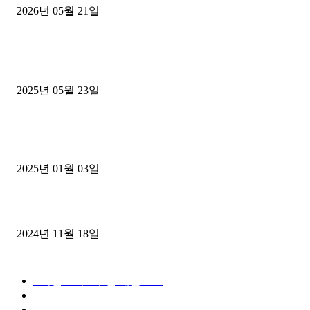
2026년 05월 21일
■트럭기사■ 인생.극장
중고트럭매매 유튜브로 실버버튼? 디젤트럭이 해냈습니다 (감동 실화
2025년 05월 23일
1톤운송업 콜바리 4년동안 하시다가 1톤화물차+영업용넘버가격비교
젤트럭으로 정리!
2025년 01월 03일
윙바디 3.5톤트럭+화물개별넘버 동시계약손님, 지입정리 인터뷰
2024년 11월 18일
디젤트럭 카테고리
■디젤트럭■ 추천.매물
1168
■디젤트럭스토리
428
■디젤트럭■화물.정보
188