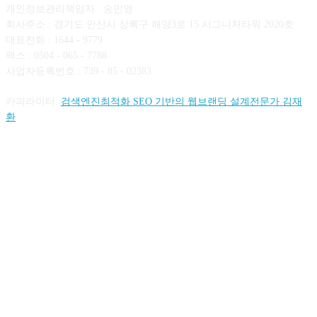
개인정보관리책임자 : 송민영
회사주소 : 경기도 안산시 상록구 해양3로 15 시그니처타워 2020호
대표전화 : 1644 - 9779
팩스 : 0504 - 065 - 7788
사업자등록번호 : 739 - 85 - 02383
카피라이터:
검색엔진최적화 SEO 기반의 웹브랜딩 설계전문가 김재
환
FOLLOW US