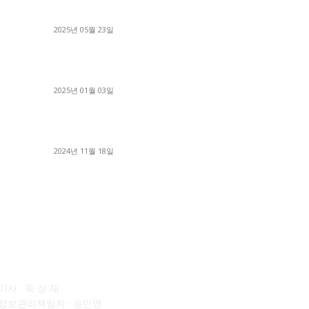
수까
중고트럭매매 유튜브로 실버버튼? 디젤트럭이 해
■
냈습니다 (감동 실화)
■
2025년 05월 23일
■
완
1톤운송업 콜바리 4년동안 하시다가 1톤화물차
■
+영업용넘버가격비교후 디젤트럭으로 정리!
세
2025년 01월 03일
■
달고
윙바디 3.5톤트럭+화물개별넘버 동시계약손님, 지
■
입정리 인터뷰
■
2024년 11월 18일
■
사소개
F
사 : 육 성 재
정보관리책임자 : 송민영