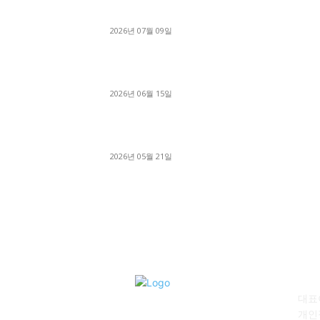
파주시 1.2톤 카고트럭 용달넘버 구매 완료! 접
지 신속하게 진행
2026년 07월 09일
용인 고객님 1.2톤 냉동탑차 영업용번호판 계약 
료
2026년 06월 15일
[김해트럭매매] 3.5톤 윙바디에 개별화물넘버 
월 고정 지입료 탈출한 후기
2026년 05월 21일
회
대표이
개인