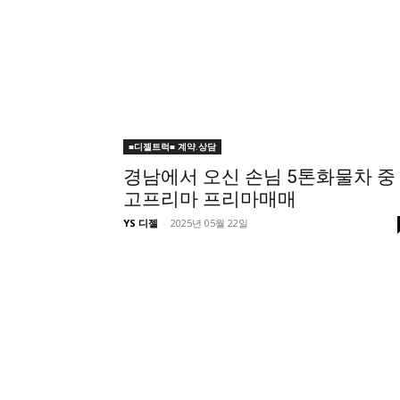
■디젤트럭■ 계약.상담
경남에서 오신 손님 5톤화물차 중
고프리마 프리마매매
YS 디젤
-
2025년 05월 22일
■디젤트럭■ 허가.진행