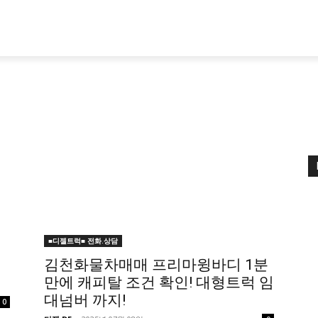
■디젤트럭■ 전화.상담
김천화물차매매 프리마윙바디 1분
만에 캐피탈 조건 확인! 대형트럭 임
대넘버 까지!
0