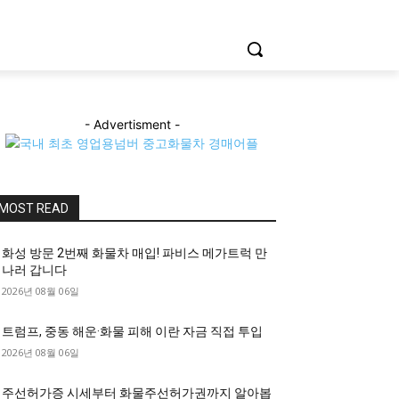
- Advertisment -
MOST READ
화성 방문 2번째 화물차 매입! 파비스 메가트럭 만
나러 갑니다
2026년 08월 06일
트럼프, 중동 해운·화물 피해 이란 자금 직접 투입
2026년 08월 06일
주선허가증 시세부터 화물주선허가권까지 알아봅