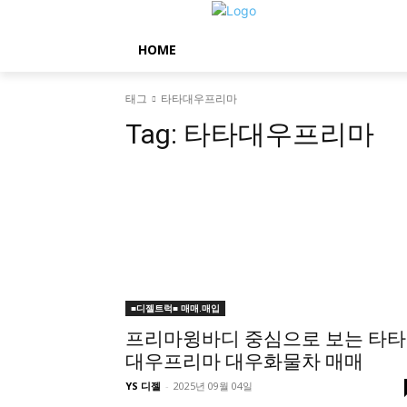
HOME
태그
타타대우프리마
Tag:
타타대우프리마
■디젤트럭■ 매매.매입
프리마윙바디 중심으로 보는 타타
대우프리마 대우화물차 매매
YS 디젤
-
2025년 09월 04일