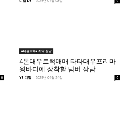
디젤 DE
-
2025년 07월 08일
0
■디젤트럭■ 계약.상담
4톤대우트럭매매 타타대우프리마
윙바디에 장착할 넘버 상담
YS 디젤
-
2025년 04월 24일
0
0
■트럭기사■ 인생.극장