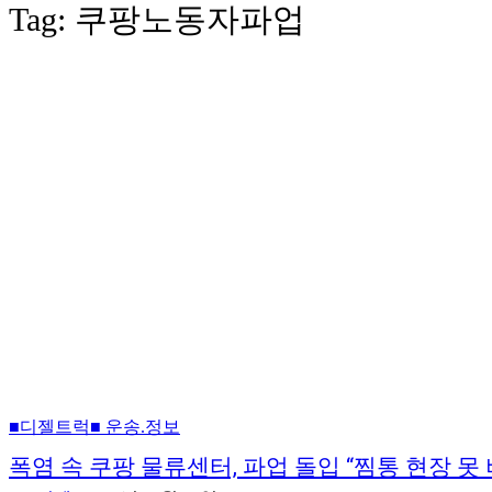
Tag:
쿠팡노동자파업
■디젤트럭■ 운송.정보
폭염 속 쿠팡 물류센터, 파업 돌입 “찜통 현장 못