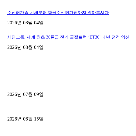
주선허가증 시세부터 화물주선허가권까지 알아봅시다
2026년 08월 04일
새안그룹, 세계 최초 30톤급 전기 굴절트럭 ‘ET30’ 내년 전격 양산
2026년 08월 04일
■디젤트럭■ 허가.진행
파주시 1.2톤 카고트럭 용달넘버 구매 완료! 접수까지 신속하게 진행
2026년 07월 09일
용인 고객님 1.2톤 냉동탑차 영업용번호판 계약 완료
2026년 06월 15일
[김해트럭매매] 3.5톤 윙바디에 개별화물넘버 달고 월 고정 지입료 