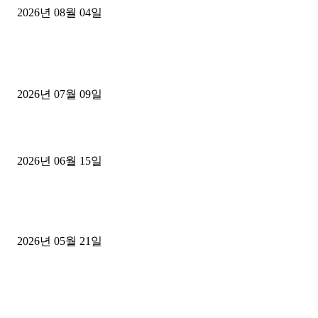
2026년 08월 04일
■디젤트럭■ 허가.진행
파주시 1.2톤 카고트럭 용달넘버 구매 완료! 접수까지 신속하게 진행
2026년 07월 09일
용인 고객님 1.2톤 냉동탑차 영업용번호판 계약 완료
2026년 06월 15일
[김해트럭매매] 3.5톤 윙바디에 개별화물넘버 달고 월 고정 지입료 
후기
2026년 05월 21일
■트럭기사■ 인생.극장
중고트럭매매 유튜브로 실버버튼? 디젤트럭이 해냈습니다 (감동 실화