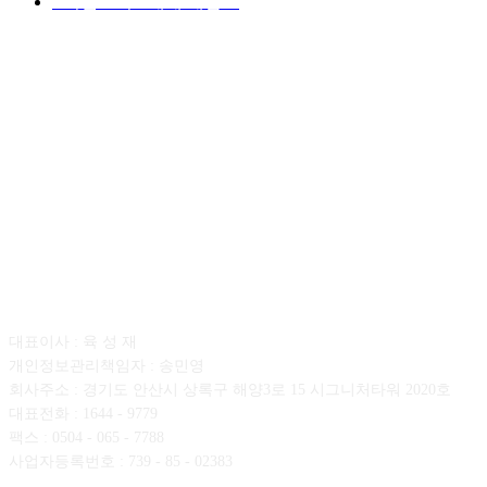
■디젤트럭■ 매매.매입
69
회사소개
대표이사 : 육 성 재
개인정보관리책임자 : 송민영
회사주소 : 경기도 안산시 상록구 해양3로 15 시그니처타워 2020호
대표전화 : 1644 - 9779
팩스 : 0504 - 065 - 7788
사업자등록번호 : 739 - 85 - 02383