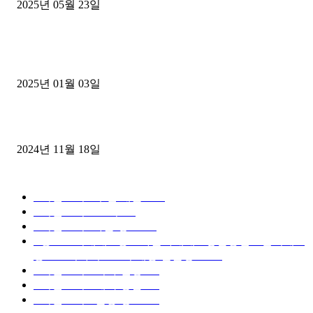
2025년 05월 23일
1톤운송업 콜바리 4년동안 하시다가 1톤화물차+영업용넘버가격비교
젤트럭으로 정리!
2025년 01월 03일
윙바디 3.5톤트럭+화물개별넘버 동시계약손님, 지입정리 인터뷰
2024년 11월 18일
디젤트럭 카테고리
■디젤트럭■ 추천.매물
1168
■디젤트럭스토리
428
■디젤트럭■화물.정보
188
■중고트럭매매 ■중고화물차매매 ■영업용번호판시세 ■
중고트럭가격 ■소식 제공 알뜰정보
149
■디젤트럭■ 허가.진행
128
■디젤트럭■ 계약.상담
126
■디젤트럭■ 운송.정보
121