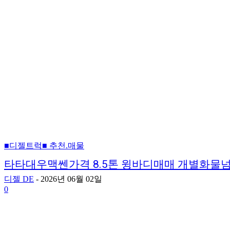
■디젤트럭■ 추천.매물
타타대우맥쎈가격 8.5톤 윙바디매매 개별화물
디젤 DE
-
2026년 06월 02일
0