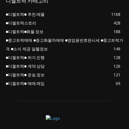
디젤트럭 카테고리
■디젤트럭■ 추천.매물
1168
■디젤트럭스토리
428
■디젤트럭■화물.정보
188
■중고트럭매매 ■중고화물차매매 ■영업용번호판시세 ■중고트럭가
격 ■소식 제공 알뜰정보
149
■디젤트럭■ 허가.진행
128
■디젤트럭■ 계약.상담
126
■디젤트럭■ 운송.정보
121
■디젤트럭■ 매매.매입
69