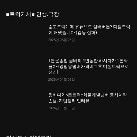
■트럭기사■ 인생.극장
중고트럭매매 유튜브로 실버버튼? 디젤트럭
이 해냈습니다 (감동 실화)
2025년 05월 23일
1톤운송업 콜바리 4년동안 하시다가 1톤화
물차+영업용넘버가격비교후 디젤트럭으로
정리!
2025년 01월 03일
윙바디 3.5톤트럭+화물개별넘버 동시계약
손님, 지입정리 인터뷰
2024년 11월 18일