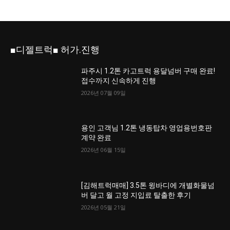
■디젤트럭■ 허가.진행
파주시 1.2톤 카고트럭 용달넘버 구매 완료!
접수까지 신속하게 진행
2026년 07월 09일
용인 고객님 1.2톤 냉동탑차 영업용번호판
계약 완료
2026년 06월 15일
[김해트럭매매] 3.5톤 윙바디에 개별화물넘
버 달고 월 고정 지입료 탈출한 후기
2026년 05월 21일