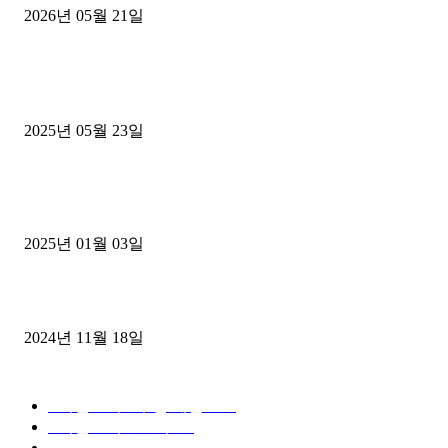
2026년 05월 21일
■트럭기사■ 인생.극장
중고트럭매매 유튜브로 실버버튼? 디젤트럭이 해냈습니다 (감동 실화
2025년 05월 23일
1톤운송업 콜바리 4년동안 하시다가 1톤화물차+영업용넘버가격비교
젤트럭으로 정리!
2025년 01월 03일
윙바디 3.5톤트럭+화물개별넘버 동시계약손님, 지입정리 인터뷰
2024년 11월 18일
디젤트럭 카테고리
■디젤트럭■ 추천.매물
1168
■디젤트럭스토리
428
■디젤트럭■화물.정보
188