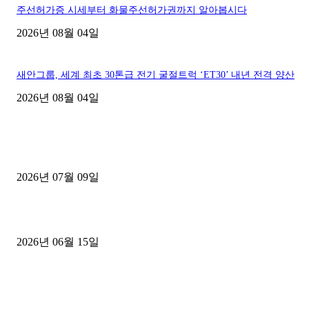
주선허가증 시세부터 화물주선허가권까지 알아봅시다
2026년 08월 04일
새안그룹, 세계 최초 30톤급 전기 굴절트럭 ‘ET30’ 내년 전격 양산
2026년 08월 04일
■디젤트럭■ 허가.진행
파주시 1.2톤 카고트럭 용달넘버 구매 완료! 접수까지 신속하게 진행
2026년 07월 09일
용인 고객님 1.2톤 냉동탑차 영업용번호판 계약 완료
2026년 06월 15일
[김해트럭매매] 3.5톤 윙바디에 개별화물넘버 달고 월 고정 지입료 
후기