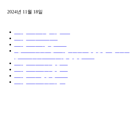
윙바디 3.5톤트럭+화물개별넘버 동시계약손님, 지입정리 인터뷰
2024년 11월 18일
디젤트럭 카테고리
■디젤트럭■ 추천.매물
1168
■디젤트럭스토리
428
■디젤트럭■화물.정보
188
■중고트럭매매 ■중고화물차매매 ■영업용번호판시세 ■
중고트럭가격 ■소식 제공 알뜰정보
149
■디젤트럭■ 허가.진행
128
■디젤트럭■ 계약.상담
126
■디젤트럭■ 운송.정보
121
■디젤트럭■ 매매.매입
69