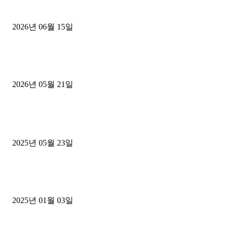
용인 고객님 1.2톤 냉동탑차 영업용번호판 계약 완료
2026년 06월 15일
[김해트럭매매] 3.5톤 윙바디에 개별화물넘버 달고 월 고정 지입료 
후기
2026년 05월 21일
■트럭기사■ 인생.극장
중고트럭매매 유튜브로 실버버튼? 디젤트럭이 해냈습니다 (감동 실화
2025년 05월 23일
1톤운송업 콜바리 4년동안 하시다가 1톤화물차+영업용넘버가격비교
젤트럭으로 정리!
2025년 01월 03일