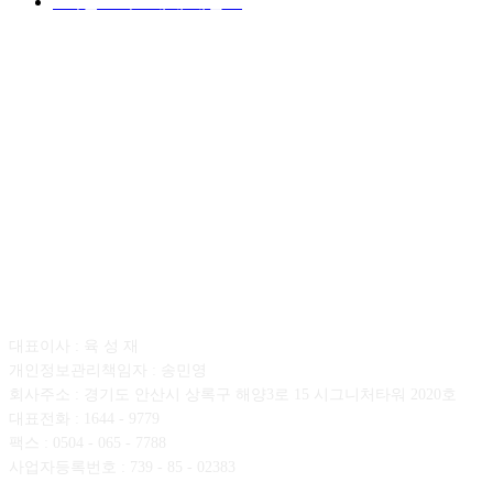
■디젤트럭■ 매매.매입
69
회사소개
대표이사 : 육 성 재
개인정보관리책임자 : 송민영
회사주소 : 경기도 안산시 상록구 해양3로 15 시그니처타워 2020호
대표전화 : 1644 - 9779
팩스 : 0504 - 065 - 7788
사업자등록번호 : 739 - 85 - 02383