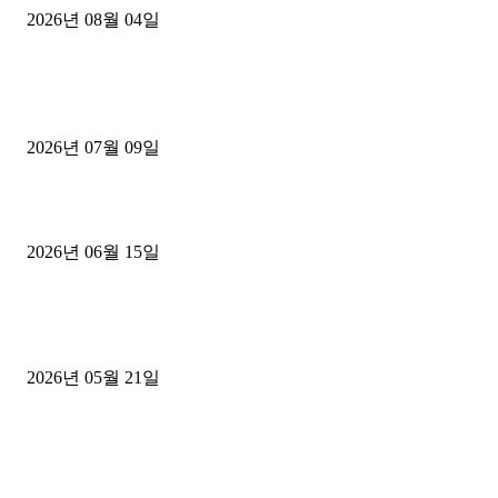
2026년 08월 04일
■디젤트럭■ 허가.진행
파주시 1.2톤 카고트럭 용달넘버 구매 완료! 접수까지 신속하게 진행
2026년 07월 09일
용인 고객님 1.2톤 냉동탑차 영업용번호판 계약 완료
2026년 06월 15일
[김해트럭매매] 3.5톤 윙바디에 개별화물넘버 달고 월 고정 지입료 
후기
2026년 05월 21일
■트럭기사■ 인생.극장
중고트럭매매 유튜브로 실버버튼? 디젤트럭이 해냈습니다 (감동 실화