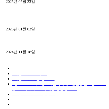
2025년 05월 23일
1톤운송업 콜바리 4년동안 하시다가 1톤화물차+영업용넘버가격비교
젤트럭으로 정리!
2025년 01월 03일
윙바디 3.5톤트럭+화물개별넘버 동시계약손님, 지입정리 인터뷰
2024년 11월 18일
디젤트럭 카테고리
■디젤트럭■ 추천.매물
1168
■디젤트럭스토리
428
■디젤트럭■화물.정보
188
■중고트럭매매 ■중고화물차매매 ■영업용번호판시세 ■
중고트럭가격 ■소식 제공 알뜰정보
149
■디젤트럭■ 허가.진행
128
■디젤트럭■ 계약.상담
126
■디젤트럭■ 운송.정보
121