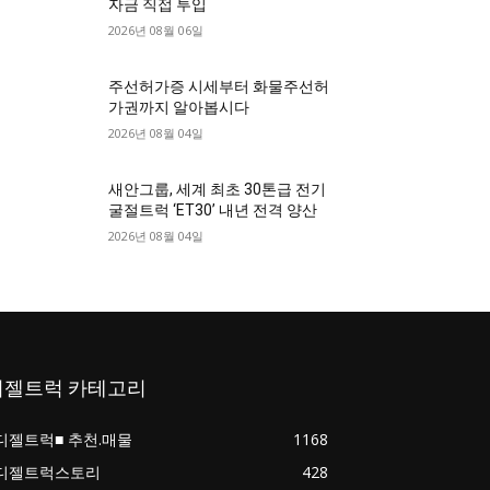
자금 직접 투입
2026년 08월 06일
주선허가증 시세부터 화물주선허
가권까지 알아봅시다
2026년 08월 04일
새안그룹, 세계 최초 30톤급 전기
굴절트럭 ‘ET30’ 내년 전격 양산
2026년 08월 04일
디젤트럭 카테고리
디젤트럭■ 추천.매물
1168
디젤트럭스토리
428