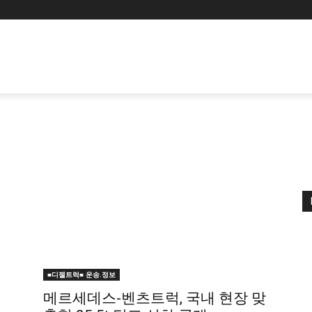
■디젤트럭■ 운송.정보
메르세데스-벤츠트럭, 국내 현장 맞