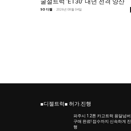
굴절트럭 ‘ET30’ 내년 전격 양산
SO 디젤
-
2026년 08월 04일
■디젤트럭■ 허가.진행
파주시 1.2톤 카고트럭 용달넘버
구매 완료! 접수까지 신속하게 
행