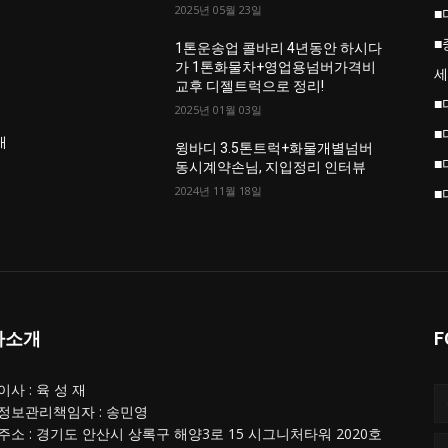
2025년 05월 23일
■
■
업
1톤운송업 콜바리 4년동안 하시다
가 1톤화물차+영업용넘버가격비
세
교후 디젤트럭으로 정리!
■
2025년 01월 03일
■
개
윙바디 3.5톤트럭+화물개별넘버
■
동시계약손님, 지입정리 인터뷰
2024년 11월 18일
■
사소개
F
사 : 육 성 재
정보관리책임자 : 송민영
주소 : 경기도 안산시 상록구 해양3로 15 시그니처타워 2020호