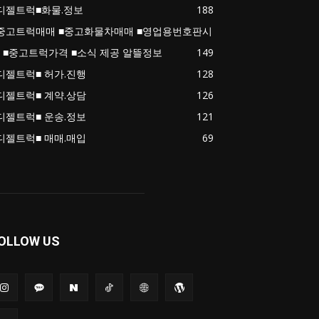
디젤트럭■화물.정보
188
중고트럭매매 ■중고화물차매매 ■영업용번호판시
 ■중고트럭가격 ■소식 제공 알뜰정보
149
디젤트럭■ 허가.진행
128
디젤트럭■ 계약.상담
126
디젤트럭■ 운송.정보
121
디젤트럭■ 매매.매입
69
OLLOW US