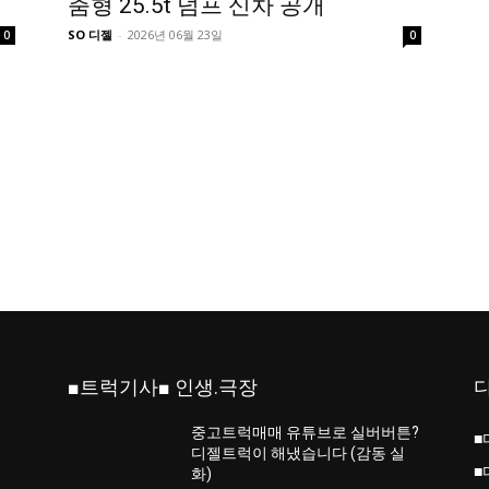
춤형 25.5t 덤프 신차 공개
SO 디젤
-
2026년 06월 23일
0
0
■트럭기사■ 인생.극장
중고트럭매매 유튜브로 실버버튼?
■
진
디젤트럭이 해냈습니다 (감동 실
■
화)