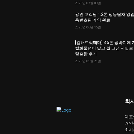
2026년 07월 09일
용인 고객님 1.2톤 냉동탑차 영
용번호판 계약 완료
2026년 06월 15일
[김해트럭매매] 3.5톤 윙바디에 
별화물넘버 달고 월 고정 지입료
탈출한 후기
2026년 05월 21일
회
대표이
개인
회사