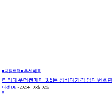
■디젤트럭■ 추천.매물
타타대우더쎈매매 3.5톤 윙바디가격 임대번호
디젤 DE
-
2026년 06월 02일
0