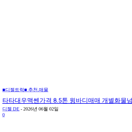
■디젤트럭■ 추천.매물
타타대우맥쎈가격 8.5톤 윙바디매매 개별화물
디젤 DE
-
2026년 06월 02일
0