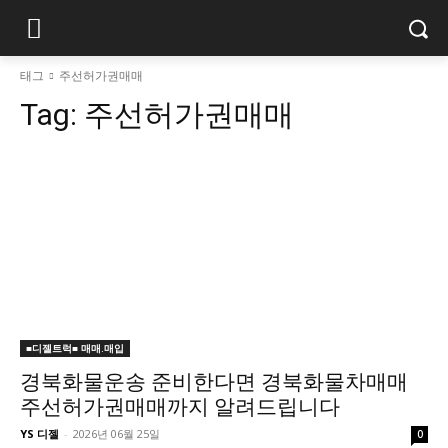
태그
주선허가권매매
Tag:
주선허가권매매
■디젤트럭■ 매매.매입
경북화물운송 준비한다면 경북화물차매매
주선허가권매매까지 알려드립니다
YS 디젤
-
2026년 06월 25일
0