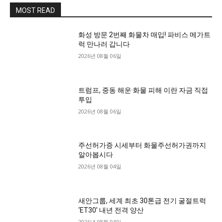
MOST READ
화성 방문 2번째 화물차 매입! 파비스 메가트
럭 만나러 갑니다
2026년 08월 06일
트럼프, 중동 해운·화물 피해 이란 자금 직접
투입
2026년 08월 06일
주선허가증 시세부터 화물주선허가권까지
알아봅시다
2026년 08월 04일
새안그룹, 세계 최초 30톤급 전기 굴절트럭
‘ET30’ 내년 전격 양산
2026년 08월 04일