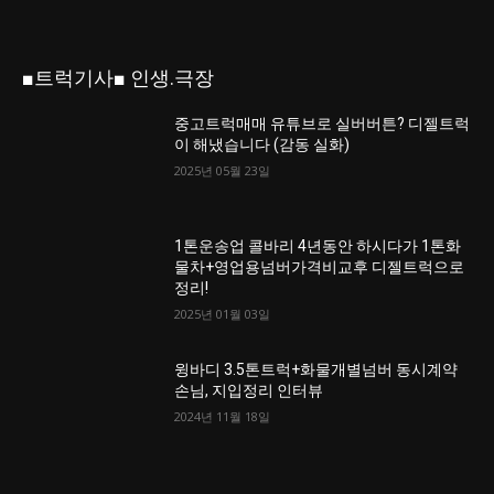
■트럭기사■ 인생.극장
중고트럭매매 유튜브로 실버버튼? 디젤트럭
이 해냈습니다 (감동 실화)
2025년 05월 23일
1톤운송업 콜바리 4년동안 하시다가 1톤화
물차+영업용넘버가격비교후 디젤트럭으로
정리!
2025년 01월 03일
윙바디 3.5톤트럭+화물개별넘버 동시계약
손님, 지입정리 인터뷰
2024년 11월 18일