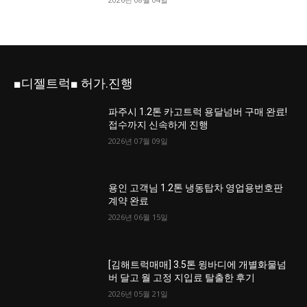
■디젤트럭■ 허가.진행
파주시 1.2톤 카고트럭 용달넘버 구매 완료!
접수까지 신속하게 진행
2026년 07월 09일
용인 고객님 1.2톤 냉동탑차 영업용번호판
계약 완료
2026년 06월 15일
[김해트럭매매] 3.5톤 윙바디에 개별화물넘
버 달고 월 고정 지입료 탈출한 후기
2026년 05월 21일