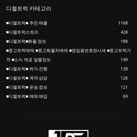
디젤트럭 카테고리
■디젤트럭■ 추천.매물
1168
■디젤트럭스토리
428
■디젤트럭■화물.정보
188
■중고트럭매매 ■중고화물차매매 ■영업용번호판시세 ■중고트럭가
격 ■소식 제공 알뜰정보
149
■디젤트럭■ 허가.진행
128
■디젤트럭■ 계약.상담
126
■디젤트럭■ 운송.정보
121
■디젤트럭■ 매매.매입
69