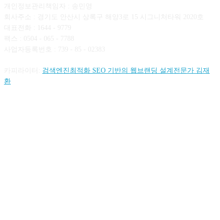
개인정보관리책임자 : 송민영
회사주소 : 경기도 안산시 상록구 해양3로 15 시그니처타워 2020호
대표전화 : 1644 - 9779
팩스 : 0504 - 065 - 7788
사업자등록번호 : 739 - 85 - 02383
카피라이터:
검색엔진최적화 SEO 기반의 웹브랜딩 설계전문가 김재
환
FOLLOW US