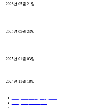
2026년 05월 21일
■트럭기사■ 인생.극장
중고트럭매매 유튜브로 실버버튼? 디젤트럭이 해냈습니다 (감동 실화
2025년 05월 23일
1톤운송업 콜바리 4년동안 하시다가 1톤화물차+영업용넘버가격비교
젤트럭으로 정리!
2025년 01월 03일
윙바디 3.5톤트럭+화물개별넘버 동시계약손님, 지입정리 인터뷰
2024년 11월 18일
디젤트럭 카테고리
■디젤트럭■ 추천.매물
1168
■디젤트럭스토리
428
■디젤트럭■화물.정보
188