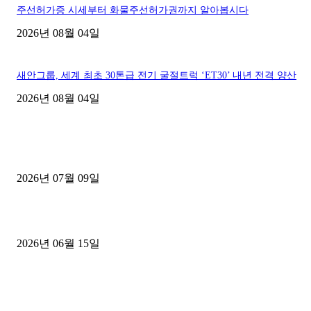
주선허가증 시세부터 화물주선허가권까지 알아봅시다
2026년 08월 04일
새안그룹, 세계 최초 30톤급 전기 굴절트럭 ‘ET30’ 내년 전격 양산
2026년 08월 04일
■디젤트럭■ 허가.진행
파주시 1.2톤 카고트럭 용달넘버 구매 완료! 접수까지 신속하게 진행
2026년 07월 09일
용인 고객님 1.2톤 냉동탑차 영업용번호판 계약 완료
2026년 06월 15일
[김해트럭매매] 3.5톤 윙바디에 개별화물넘버 달고 월 고정 지입료 
후기