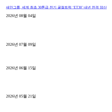
새안그룹, 세계 최초 30톤급 전기 굴절트럭 ‘ET30’ 내년 전격 양산
2026년 08월 04일
■디젤트럭■ 허가.진행
파주시 1.2톤 카고트럭 용달넘버 구매 완료! 접수까지 신속하게 진행
2026년 07월 09일
용인 고객님 1.2톤 냉동탑차 영업용번호판 계약 완료
2026년 06월 15일
[김해트럭매매] 3.5톤 윙바디에 개별화물넘버 달고 월 고정 지입료 
후기
2026년 05월 21일
■트럭기사■ 인생.극장