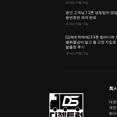
2026년 07월 09일
용인 고객님 1.2톤 냉동탑차 영
용번호판 계약 완료
2026년 06월 15일
[김해트럭매매] 3.5톤 윙바디에 
별화물넘버 달고 월 고정 지입료
탈출한 후기
2026년 05월 21일
회
대표이
개인
회사