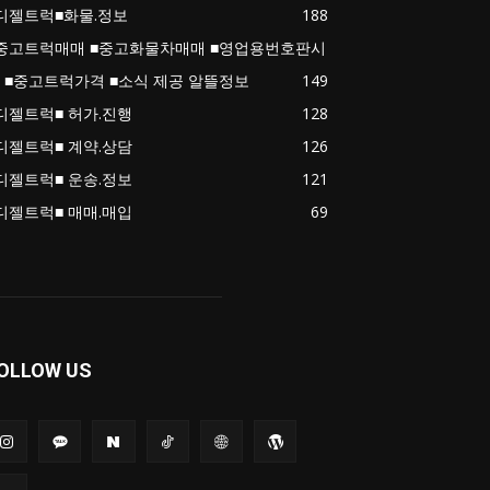
디젤트럭■화물.정보
188
중고트럭매매 ■중고화물차매매 ■영업용번호판시
 ■중고트럭가격 ■소식 제공 알뜰정보
149
디젤트럭■ 허가.진행
128
디젤트럭■ 계약.상담
126
디젤트럭■ 운송.정보
121
디젤트럭■ 매매.매입
69
OLLOW US