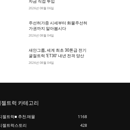
자금 직접 투입
2026년 08월 06일
주선허가증 시세부터 화물주선허
가권까지 알아봅시다
2026년 08월 04일
새안그룹, 세계 최초 30톤급 전기
굴절트럭 ‘ET30’ 내년 전격 양산
2026년 08월 04일
디젤트럭 카테고리
디젤트럭■ 추천.매물
1168
디젤트럭스토리
428