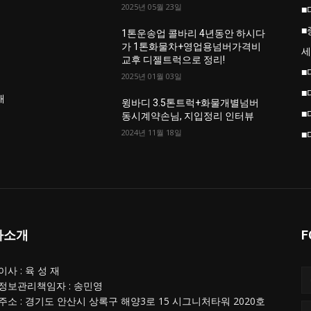
2025년 05월 23일
■
■
업
1톤운송업 콜바리 4년동안 하시다
가 1톤화물차+영업용넘버가격비
세
교후 디젤트럭으로 정리!
■
2025년 01월 03일
■
개
윙바디 3.5톤트럭+화물개별넘버
■
동시계약손님, 지입정리 인터뷰
2024년 11월 18일
■
사소개
F
사 : 육 성 재
정보관리책임자 : 송민영
주소 : 경기도 안산시 상록구 해양3로 15 시그니처타워 2020호