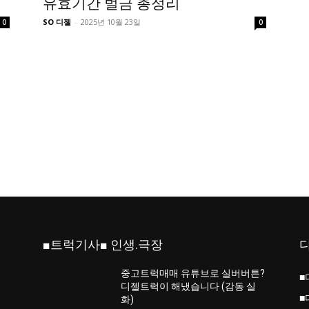
유효기간 벌금 총정리
SO 디젤
-
2025년 10월 23일
0
0
■트럭기사■ 인생.극장
중고트럭매매 유튜브로 실버버튼?
■
진
디젤트럭이 해냈습니다 (감동 실
■
화)