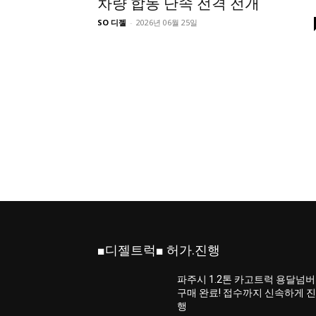
차량 합동 단속 전격 전개
SO 디젤
-
2026년 06월 25일
■디젤트럭■ 허가.진행
파주시 1.2톤 카고트럭 용달넘버
구매 완료! 접수까지 신속하게 
행