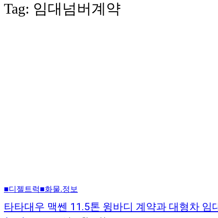
Tag:
임대넘버계약
■디젤트럭■화물.정보
타타대우 맥쎈 11.5톤 윙바디 계약과 대형차 임