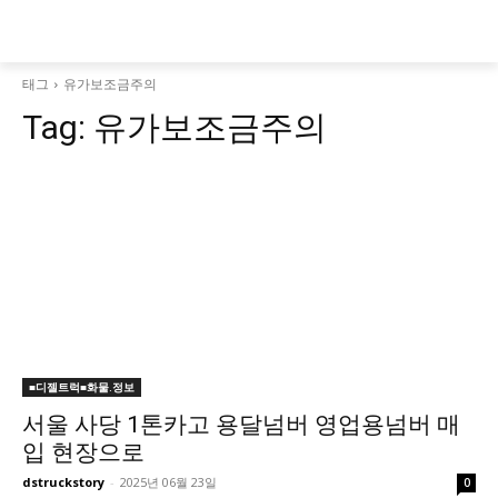
태그
유가보조금주의
Tag:
유가보조금주의
■디젤트럭■화물.정보
서울 사당 1톤카고 용달넘버 영업용넘버 매
입 현장으로
dstruckstory
-
2025년 06월 23일
0