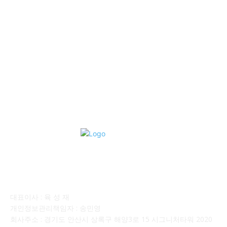
■중고트럭매매 ■중고화물차매매 ■영업용번호판시세 ■중고트럭가
격 ■소식 제공 알뜰정보
149
■디젤트럭■ 허가.진행
128
■디젤트럭■ 계약.상담
126
■디젤트럭■ 운송.정보
121
■디젤트럭■ 매매.매입
69
회사소개
대표이사 : 육 성 재
개인정보관리책임자 : 송민영
회사주소 : 경기도 안산시 상록구 해양3로 15 시그니처타워 2020