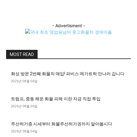
- Advertisment -
MOST READ
화성 방문 2번째 화물차 매입! 파비스 메가트럭 만나러 갑니다
2026년 08월 06일
트럼프, 중동 해운·화물 피해 이란 자금 직접 투입
2026년 08월 06일
주선허가증 시세부터 화물주선허가권까지 알아봅시다
2026년 08월 04일