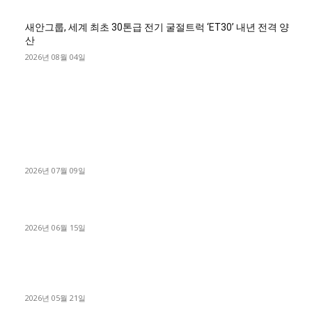
새안그룹, 세계 최초 30톤급 전기 굴절트럭 ‘ET30’ 내년 전격 양
산
2026년 08월 04일
■디젤트럭■ 허가.진행
파주시 1.2톤 카고트럭 용달넘버 구매 완료! 접수까지 신속하게
진행
2026년 07월 09일
용인 고객님 1.2톤 냉동탑차 영업용번호판 계약 완료
2026년 06월 15일
[김해트럭매매] 3.5톤 윙바디에 개별화물넘버 달고 월 고정 지입
료 탈출한 후기
2026년 05월 21일