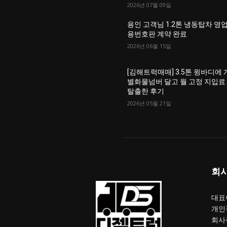
2026년 07월 09일
용인 고객님 1.2톤 냉동탑차 영
용번호판 계약 완료
2026년 06월 15일
[김해트럭매매] 3.5톤 윙바디에 
별화물넘버 달고 월 고정 지입료
탈출한 후기
2026년 05월 21일
회
대표이
개인
회사