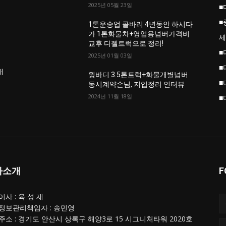
2025년 05월 23일
■
■
업
1톤운송업 콜바리 4년동안 하시다
가 1톤화물차+영업용넘버가격비
세
교후 디젤트럭으로 정리!
■
2025년 01월 03일
■
개
윙바디 3.5톤트럭+화물개별넘버
■
동시계약손님, 지입정리 인터뷰
2024년 11월 18일
■
사소개
F
사 : 육 성 재
정보관리책임자 : 송민영
주소 : 경기도 안산시 상록구 해양3로 15 시그니처타워 2020호