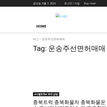
금요일, 8월 7, 2026
로그인 / 가입
Buy now!
HOME
태그
운송주선면허매매
Tag:
운송주선면허매매
■디젤트럭■ 계약.상담
충북트럭 충북화물차 충북화물운