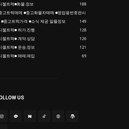
디젤트럭■화물.정보
188
중고트럭매매 ■중고화물차매매 ■영업용번호판시
 ■중고트럭가격 ■소식 제공 알뜰정보
149
디젤트럭■ 허가.진행
128
디젤트럭■ 계약.상담
126
디젤트럭■ 운송.정보
121
디젤트럭■ 매매.매입
69
OLLOW US