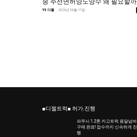
송 주선면허양도양수 왜 필요할까
YS 디젤
-
2026년 06월 11일
■디젤트럭■ 허가.진행
파주시 1.2톤 카고트럭 용달넘버
구매 완료! 접수까지 신속하게 
행