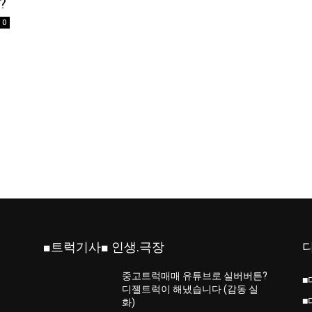
?
0
■트럭기사■ 인생.극장
중고트럭매매 유튜브로 실버버튼?
■
진
디젤트럭이 해냈습니다 (감동 실
■
화)