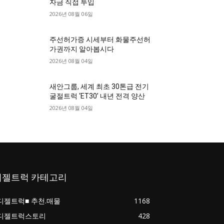
자금 직접 투입
2026년 08월 06일
주선허가증 시세부터 화물주선허
가권까지 알아봅시다
2026년 08월 04일
새안그룹, 세계 최초 30톤급 전기
굴절트럭 ‘ET30’ 내년 전격 양산
2026년 08월 04일
디젤트럭 카테고리
디젤트럭■ 추천.매물
1168
디젤트럭스토리
428