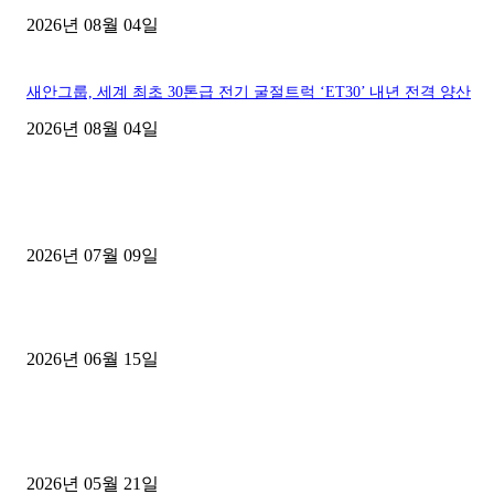
2026년 08월 04일
새안그룹, 세계 최초 30톤급 전기 굴절트럭 ‘ET30’ 내년 전격 양산
2026년 08월 04일
■디젤트럭■ 허가.진행
파주시 1.2톤 카고트럭 용달넘버 구매 완료! 접수까지 신속하게 진행
2026년 07월 09일
용인 고객님 1.2톤 냉동탑차 영업용번호판 계약 완료
2026년 06월 15일
[김해트럭매매] 3.5톤 윙바디에 개별화물넘버 달고 월 고정 지입료 
후기
2026년 05월 21일