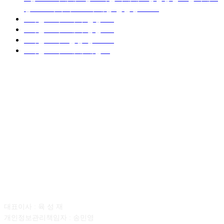
중고트럭가격 ■소식 제공 알뜰정보
149
■디젤트럭■ 허가.진행
128
■디젤트럭■ 계약.상담
126
■디젤트럭■ 운송.정보
121
■디젤트럭■ 매매.매입
69
회사소개
대표이사 : 육 성 재
개인정보관리책임자 : 송민영