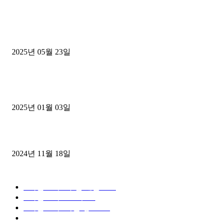
■트럭기사■ 인생.극장
중고트럭매매 유튜브로 실버버튼? 디젤트럭이 해냈습니다 (감동 실화
2025년 05월 23일
1톤운송업 콜바리 4년동안 하시다가 1톤화물차+영업용넘버가격비교
젤트럭으로 정리!
2025년 01월 03일
윙바디 3.5톤트럭+화물개별넘버 동시계약손님, 지입정리 인터뷰
2024년 11월 18일
디젤트럭 카테고리
■디젤트럭■ 추천.매물
1168
■디젤트럭스토리
428
■디젤트럭■화물.정보
188
■중고트럭매매 ■중고화물차매매 ■영업용번호판시세 ■