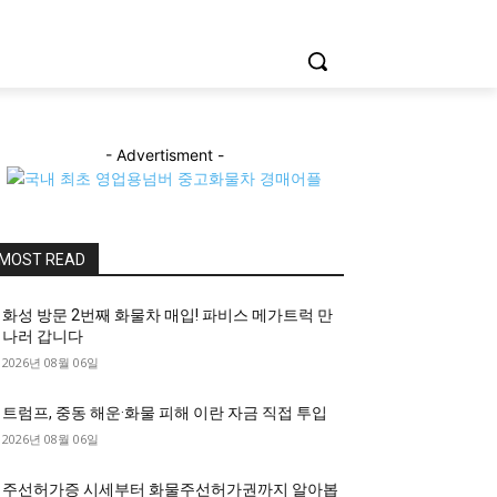
- Advertisment -
MOST READ
화성 방문 2번째 화물차 매입! 파비스 메가트럭 만
나러 갑니다
2026년 08월 06일
트럼프, 중동 해운·화물 피해 이란 자금 직접 투입
2026년 08월 06일
주선허가증 시세부터 화물주선허가권까지 알아봅