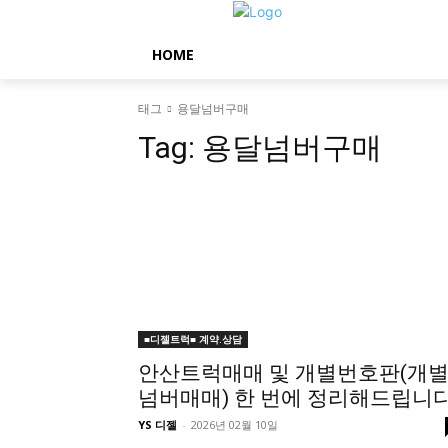
HOME
태그
용달넘버구매
Tag:
용달넘버구매
■디젤트럭■ 계약.상담
안산트럭매매 및 개별번호판(개
넘버매매) 한 번에 정리해드립니
YS 디젤
-
2026년 02월 10일