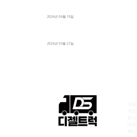
용인 고객님 1.2톤 냉동탑차 영업용번호판 계약 
료
2026년 06월 15일
[김해트럭매매] 3.5톤 윙바디에 개별화물넘버 
월 고정 지입료 탈출한 후기
2026년 05월 21일
회
대표이
개인
회사
대표전
팩스 :