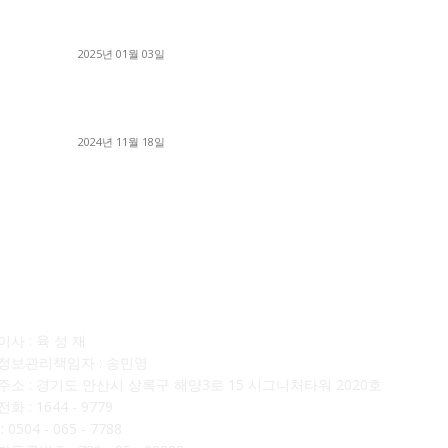
완
1톤운송업 콜바리 4년동안 하시다가 1톤화물차
■
+영업용넘버가격비교후 디젤트럭으로 정리!
세
2025년 01월 03일
■
달고
윙바디 3.5톤트럭+화물개별넘버 동시계약손님, 지
■
입정리 인터뷰
■
2024년 11월 18일
■
사소개
F
사 : 육 성 재
정보관리책임자 : 송민영
주소 : 경기도 안산시 상록구 해양3로 15 시그니처타워 2020호
화 : 1644 - 9779
 0504 - 065 - 7788