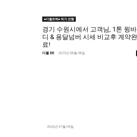
■디젤트럭■ 허가.진행
경기 수원시에서 고객님, 1톤 윙바
디 & 용달넘버 시세 비교후 계약
료!
디젤 DE
-
2025년 08월 08일
■디젤트럭■ 허가.진행
파주시 1.2톤 카고트럭 용달넘버 구매 완료! 접
지 신속하게 진행
2026년 07월 09일