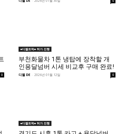
디젤 DE
-
2026년 01월 30일
0
■디젤트럭■ 허가.진행
트
부천화물차 1톤 냉탑에 장착할 개
인용달넘버 시세 비교후 구매 완료!
디젤 DE
-
2026년 01월 12일
0
0
■디젤트럭■ 허가.진행
접
경기도 시흥 1톤 카고 + 용달넘버