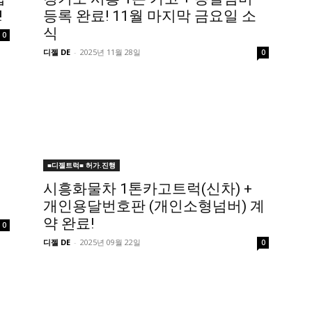
!
등록 완료! 11월 마지막 금요일 소
식
0
디젤 DE
-
2025년 11월 28일
0
■디젤트럭■ 허가.진행
시흥화물차 1톤카고트럭(신차) +
개인용달번호판 (개인소형넘버) 계
약 완료!
0
디젤 DE
-
2025년 09월 22일
0