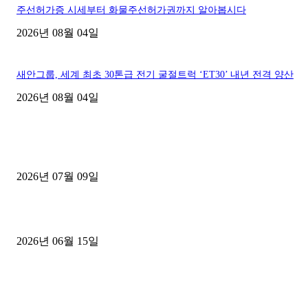
주선허가증 시세부터 화물주선허가권까지 알아봅시다
2026년 08월 04일
새안그룹, 세계 최초 30톤급 전기 굴절트럭 ‘ET30’ 내년 전격 양산
2026년 08월 04일
■디젤트럭■ 허가.진행
파주시 1.2톤 카고트럭 용달넘버 구매 완료! 접수까지 신속하게 진행
2026년 07월 09일
용인 고객님 1.2톤 냉동탑차 영업용번호판 계약 완료
2026년 06월 15일
[김해트럭매매] 3.5톤 윙바디에 개별화물넘버 달고 월 고정 지입료 
후기