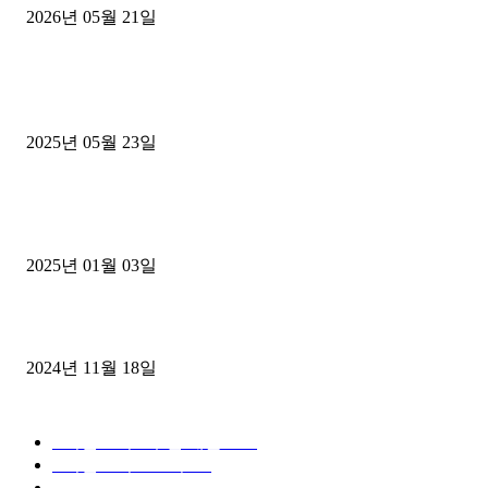
2026년 05월 21일
■트럭기사■ 인생.극장
중고트럭매매 유튜브로 실버버튼? 디젤트럭이 해냈습니다 (감동 실화
2025년 05월 23일
1톤운송업 콜바리 4년동안 하시다가 1톤화물차+영업용넘버가격비교
젤트럭으로 정리!
2025년 01월 03일
윙바디 3.5톤트럭+화물개별넘버 동시계약손님, 지입정리 인터뷰
2024년 11월 18일
디젤트럭 카테고리
■디젤트럭■ 추천.매물
1168
■디젤트럭스토리
428
■디젤트럭■화물.정보
188