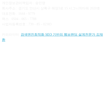
개인정보관리책임자 : 송민영
회사주소 : 경기도 안산시 상록구 해양3로 15 시그니처타워 2020호
대표전화 : 1644 - 9779
팩스 : 0504 - 065 - 7788
사업자등록번호 : 739 - 85 - 02383
카피라이터:
검색엔진최적화 SEO 기반의 웹브랜딩 설계전문가 김재
환
FOLLOW US