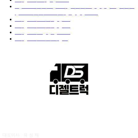
■중고트럭매매 ■중고화물차매매 ■영업용번호판시세 ■
중고트럭가격 ■소식 제공 알뜰정보
149
■디젤트럭■ 허가.진행
128
■디젤트럭■ 계약.상담
126
■디젤트럭■ 운송.정보
121
■디젤트럭■ 매매.매입
69
회사소개
대표이사 : 육 성 재