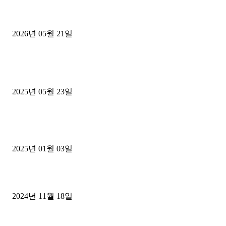
[김해트럭매매] 3.5톤 윙바디에 개별화물넘버 달고 월 고정 지입료 
후기
2026년 05월 21일
■트럭기사■ 인생.극장
중고트럭매매 유튜브로 실버버튼? 디젤트럭이 해냈습니다 (감동 실화
2025년 05월 23일
1톤운송업 콜바리 4년동안 하시다가 1톤화물차+영업용넘버가격비교
젤트럭으로 정리!
2025년 01월 03일
윙바디 3.5톤트럭+화물개별넘버 동시계약손님, 지입정리 인터뷰
2024년 11월 18일
디젤트럭 카테고리