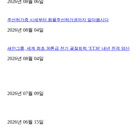
2026년 08월 06일
주선허가증 시세부터 화물주선허가권까지 알아봅시다
2026년 08월 04일
새안그룹, 세계 최초 30톤급 전기 굴절트럭 ‘ET30’ 내년 전격 양산
2026년 08월 04일
■디젤트럭■ 허가.진행
파주시 1.2톤 카고트럭 용달넘버 구매 완료! 접수까지 신속하게 진행
2026년 07월 09일
용인 고객님 1.2톤 냉동탑차 영업용번호판 계약 완료
2026년 06월 15일